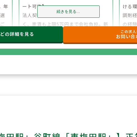
。年
ート可能】
ける
続きを見る...
、選
法人契約により初期費用の負担がな
調剤
でご
く、家賃も上限5万円まで会社負担。新
の経
この求人
たな環境でも安心して勤務を開始でき
研修
などの
詳細を見る
お問い合
ます。
もご
梅田駅」谷町線「東梅田駅」】正社