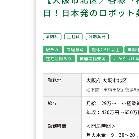
日！日本発のロボット
薬剤師
正社員
調剤薬局
駅チカ
未経験可
週休2.5日以上
年間
在宅訪問あり
機器設備充実
かかりつけ
勤務地
大阪府 大阪市北区
地下鉄「東梅田駅」徒歩5
給与
月給 29万～ ※経験
年収：420万円～65
勤務時間
＜開局時間＞
月火木金／9：30～20：