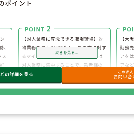
のポイント
2
POINT
PO
ラン
【対人業務に専念できる職場環境】対
【大
労働、
物業務を最大限ICT化し、働き方に対す
勤務
続きを見る...
ラス
るマインドも最先端に。薬剤師さんは
アを
近好
対人業務に集中することで、患者様の
アな
この求人
能で
「真のお困りごと」の解決に向けて業
す。
などの
詳細を見る
お問い合
務を行うことができます。
で幅