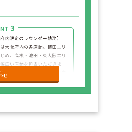
3
INT
阪府内限定のラウンダー勤務】
先は大阪府内の各店舗。梅田エリ
はじめ、高槻・池田・東大阪エリ
ど幅広い店舗を担当いただきま
に
転居を伴う異動はなく、大阪府内
わせ
広い経験を積める環境です。