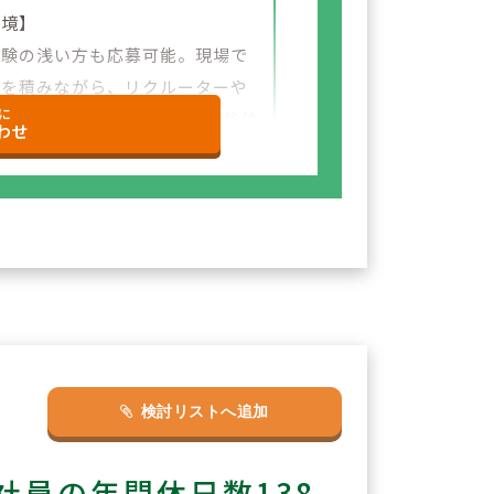
環境】
経験の浅い方も応募可能。現場で
験を積みながら、リクルーターや
に
など＋αの業務チャレンジの可能性
わせ
ざいます。
検討リストへ追加
員の年間休日数138