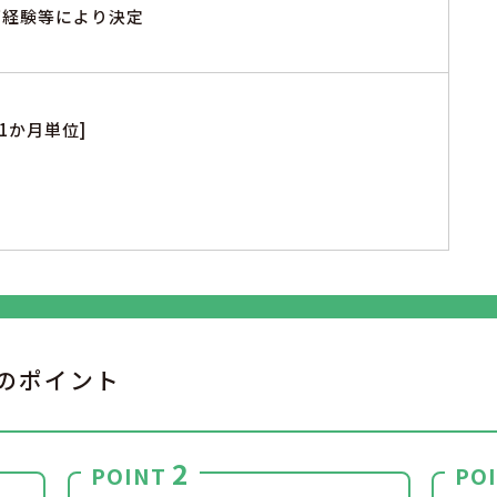
※ご経験等により決定
1か月単位]
のポイント
2
POINT
PO