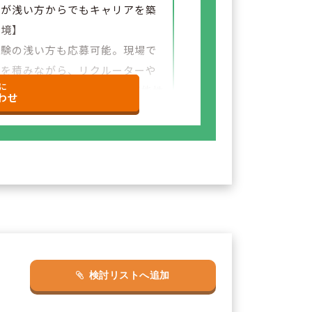
験が浅い方からでもキャリアを築
環境】
経験の浅い方も応募可能。現場で
験を積みながら、リクルーターや
に
など＋αの業務チャレンジの可能性
わせ
ざいます。
検討リストへ追加