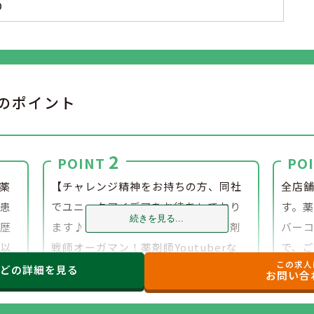
り
のポイント
2
POINT
PO
薬
【チャレンジ精神をお持ちの方、同社
全店
、患
でユニークアイデアをお待ちしており
す。
続きを見る...
履歴
ます♪】大人気のキャラクター、薬剤
バー
く以
戦師オーガマン！薬剤師Youtuberな
で、
この求人
でき
ど、多彩なキャリアが同社にありま
して
などの
詳細を見る
お問い合
す。あなたの個性を発揮してください
♪