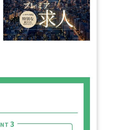
3
INT