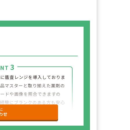
3
INT
舗に鑑査レンジを導入しておりま
薬品マスターと取り揃えた薬剤の
コードや画像を照合できますの
ご経験にブランクのある方も安心
に
勤務できる環境です。
わせ