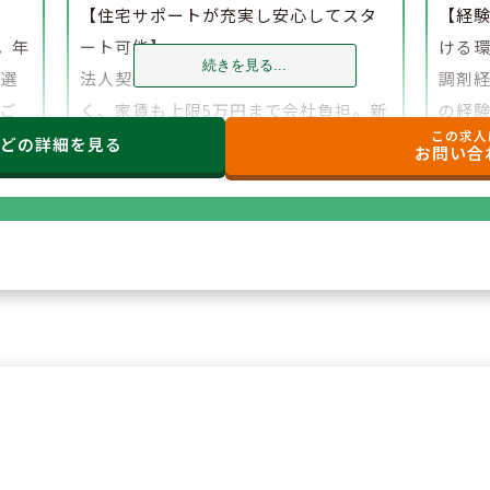
】
【住宅サポートが充実し安心してスタ
【経
。年
ート可能】
ける
続きを見る...
、選
法人契約により初期費用の負担がな
調剤
でご
く、家賃も上限5万円まで会社負担。新
の経
この求人
たな環境でも安心して勤務を開始でき
研修
などの
詳細を見る
お問い合
ます。
もご