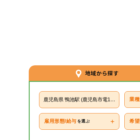
地域から探す
鹿児島県 鴨池駅 (鹿児島市電1系統)
業種
+
雇用形態/給与
希望
を選ぶ