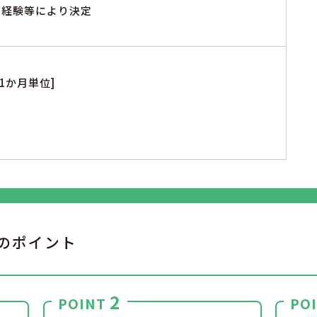
※ご経験等により決定
1か月単位]
のポイント
2
POINT
PO