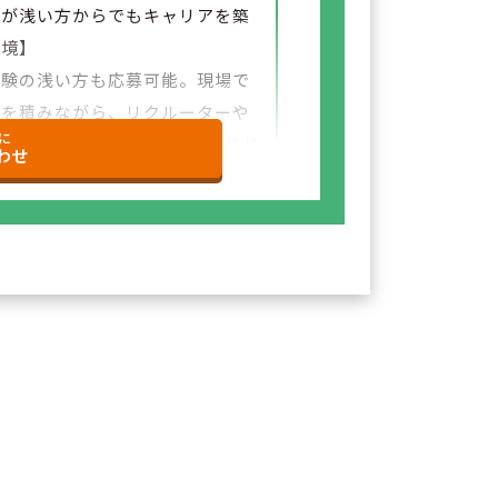
験が浅い方からでもキャリアを築
環境】
経験の浅い方も応募可能。現場で
験を積みながら、リクルーターや
に
など＋αの業務チャレンジの可能性
わせ
ざいます。