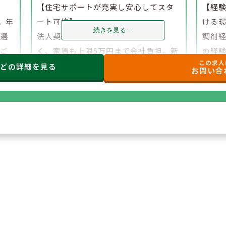
】
【住宅サポートが充実し安心してスタ
【経
。年
ート可能】
ける
続きを見る...
、選
法人契約により初期費用の負担がな
調剤
でご
く、家賃も上限5万円まで会社負担。新
の経
この求人
たな環境でも安心して勤務を開始でき
研修
などの
詳細を見る
お問い合
ます。
もご