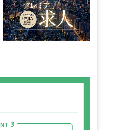
3
INT