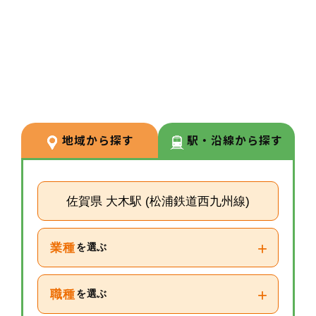
3
POINT
【経験が浅い方からでもキャリア
を築ける環境】
調剤経験の浅い方も応募可能。現
場での経験を積みながら、リクル
ーターや研修など＋αの業務チャ
地域から探す
駅・沿線から探す
レンジの可能性もございます。
佐賀県 大木駅 (松浦鉄道西九州線)
+
業種
を選ぶ
+
職種
を選ぶ