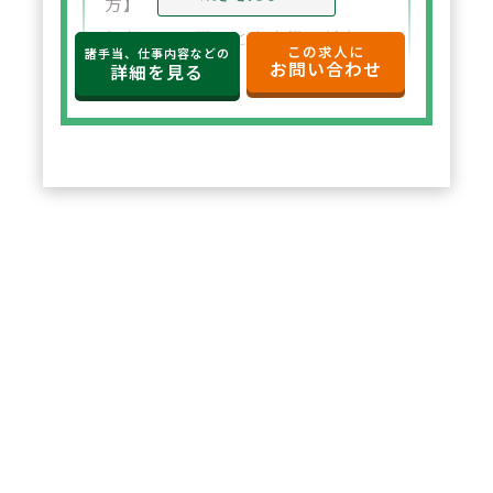
方】
年収650万円～と高水準の給与設
この求人に
諸手当、仕事内容などの
お問い合わせ
定。年俸制で収入の見通しも立て
詳細を見る
やすく、選択した都道府県内で安
定した環境でご勤務いただけま
す。
2
POINT
【住宅サポートが充実し安心して
スタート可能】
法人契約により初期費用の負担が
なく、家賃も上限5万円まで会社
負担。新たな環境でも安心して勤
務を開始できます。