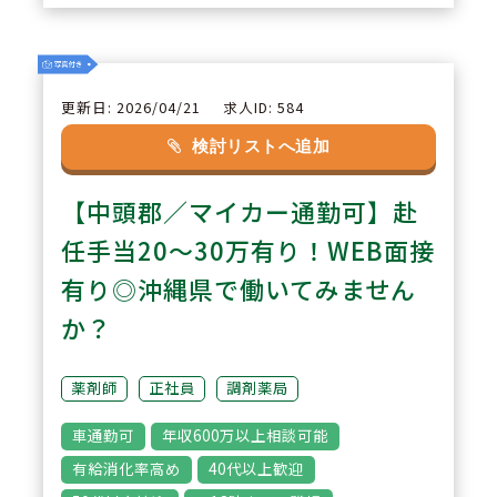
2
POINT
沖縄県最大手調剤薬局です。「沖
更新日: 2026/04/21
求人ID: 584
縄初」のサービス提供に積極的に
検討リストへ追加
取り組んでおり、薬局でドリンク
【中頭郡／マイカー通勤可】赴
サービスや健康サポート薬をす
る"コンシェルジュ"を配置。事務
任手当20～30万有り！WEB面接
スタッフやフロアスタッフを多く
有り◎沖縄県で働いてみません
配置しております。
か？
3
POINT
薬剤師
正社員
調剤薬局
年間休日118日♪有給消化率は9
車通勤可
年収600万以上相談可能
7％以上！時間単位で有給取得が
有給消化率高め
40代以上歓迎
可能。「お昼寝スペース制度」が