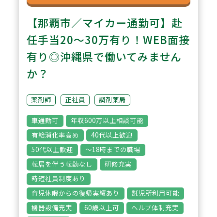
【那覇市／マイカー通勤可】赴
任手当20～30万有り！WEB面接
有り◎沖縄県で働いてみません
か？
薬剤師
正社員
調剤薬局
車通勤可
年収600万以上相談可能
有給消化率高め
40代以上歓迎
50代以上歓迎
～18時までの職場
転居を伴う転勤なし
研修充実
時短社員制度あり
育児休暇からの復帰実績あり
託児所利用可能
機器設備充実
60歳以上可
ヘルプ体制充実