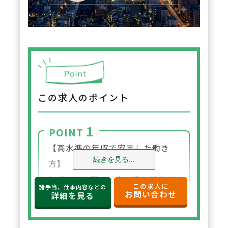
この求人のポイント
1
POINT
【高水準の年収で安定した働き
続きを見る...
方】
年収650万円～と高水準の給与設
この求人に
諸手当、仕事内容などの
お問い合わせ
定。年俸制で収入の見通しも立て
詳細を見る
やすく、選択した都道府県内で安
定した環境でご勤務いただけま