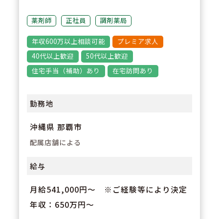
配置しております。
薬剤師
正社員
調剤薬局
3
POINT
年収600万以上相談可能
プレミア求人
年間休日118日♪有給消化率は9
40代以上歓迎
50代以上歓迎
7％以上！時間単位で有給取得が
住宅手当（補助）あり
在宅訪問あり
可能。「お昼寝スペース制度」が
あり、各店舗に休憩時に横になっ
勤務地
てお昼寝ができるスペースも用意
沖縄県 那覇市
されております。
配属店舗による
給与
月給541,000円～ ※ご経験等により決定
年収：650万円～