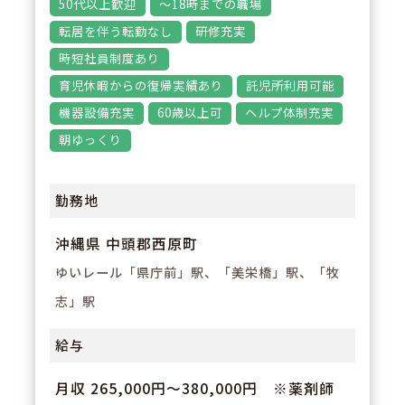
50代以上歓迎
～18時までの職場
あり、各店舗に休憩時に横になっ
転居を伴う転勤なし
研修充実
てお昼寝ができるスペースも用意
時短社員制度あり
されております。
育児休暇からの復帰実績あり
託児所利用可能
機器設備充実
60歳以上可
ヘルプ体制充実
朝ゆっくり
勤務地
沖縄県 中頭郡西原町
ゆいレール「県庁前」駅、「美栄橋」駅、「牧
志」駅
給与
月収 265,000円～380,000円 ※薬剤師