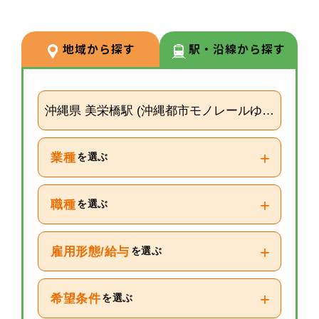
場での経験を積みながら、リクル
ーターや研修など＋αの業務チャ
地域から探す
駅・沿線から探す
レンジの可能性もございます。
沖縄県 美栄橋駅 (沖縄都市モノレールゆいレール)
+
業種
を選ぶ
+
職種
を選ぶ
+
雇用形態/給与
を選ぶ
+
希望条件
を選ぶ