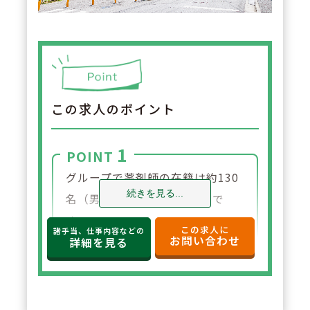
この求人のポイント
1
POINT
グループで薬剤師の在籍は約130
続きを見る...
名（男女比2:3）ほど在籍中で
す。
この求人に
諸手当、仕事内容などの
お問い合わせ
エリア長は8名在籍しており、本
詳細を見る
部勤務薬剤師は3名在籍（エリア
長兼務含む）。ヘルプ体制もあり
お休みも取得しやすい環境です。