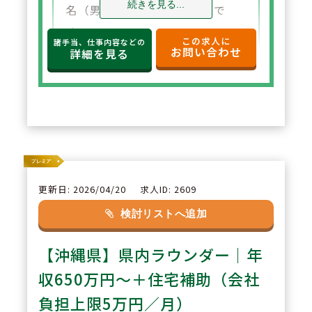
続きを見る...
名（男女比2:3）ほど在籍中で
す。
この求人に
諸手当、仕事内容などの
お問い合わせ
エリア長は8名在籍しており、本
詳細を見る
部勤務薬剤師は3名在籍（エリア
長兼務含む）。ヘルプ体制もあり
お休みも取得しやすい環境です。
2
POINT
沖縄県最大手調剤薬局です。「沖
更新日: 2026/04/20
求人ID: 2609
縄初」のサービス提供に積極的に
検討リストへ追加
取り組んでおり、薬局でドリンク
【沖縄県】県内ラウンダー｜年
サービスや健康サポート薬をす
る"コンシェルジュ"を配置。事務
収650万円～＋住宅補助（会社
スタッフやフロアスタッフを多く
負担上限5万円／月）