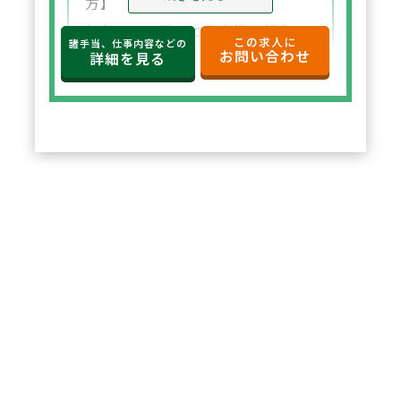
方】
年収650万円～と高水準の給与設
この求人に
諸手当、仕事内容などの
お問い合わせ
定。年俸制で収入の見通しも立て
詳細を見る
やすく、選択した都道府県内で安
定した環境でご勤務いただけま
す。
2
POINT
【住宅サポートが充実し安心して
スタート可能】
法人契約により初期費用の負担が
なく、家賃も上限5万円まで会社
負担。新たな環境でも安心して勤
務を開始できます。