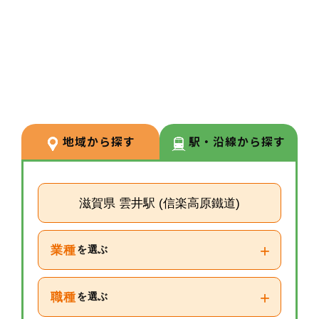
3
POINT
【経験が浅い方からでもキャリア
を築ける環境】
調剤経験の浅い方も応募可能。現
場での経験を積みながら、リクル
ーターや研修など＋αの業務チャ
地域から探す
駅・沿線から探す
レンジの可能性もございます。
滋賀県 雲井駅 (信楽高原鐵道)
+
業種
を選ぶ
+
職種
を選ぶ