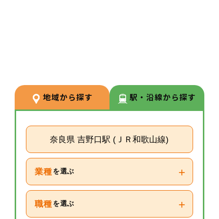
3
POINT
【経験が浅い方からでもキャリア
を築ける環境】
調剤経験の浅い方も応募可能。現
場での経験を積みながら、リクル
ーターや研修など＋αの業務チャ
地域から探す
駅・沿線から探す
レンジの可能性もございます。
奈良県 吉野口駅 (ＪＲ和歌山線)
+
業種
を選ぶ
+
職種
を選ぶ