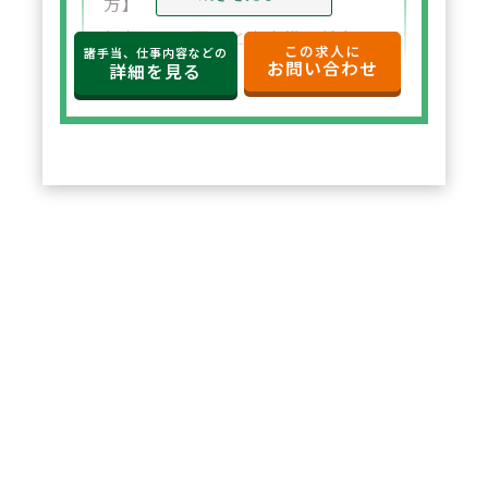
方】
年収650万円～と高水準の給与設
この求人に
諸手当、仕事内容などの
お問い合わせ
定。年俸制で収入の見通しも立て
詳細を見る
やすく、選択した都道府県内で安
定した環境でご勤務いただけま
す。
2
POINT
【住宅サポートが充実し安心して
スタート可能】
法人契約により初期費用の負担が
なく、家賃も上限5万円まで会社
負担。新たな環境でも安心して勤
務を開始できます。