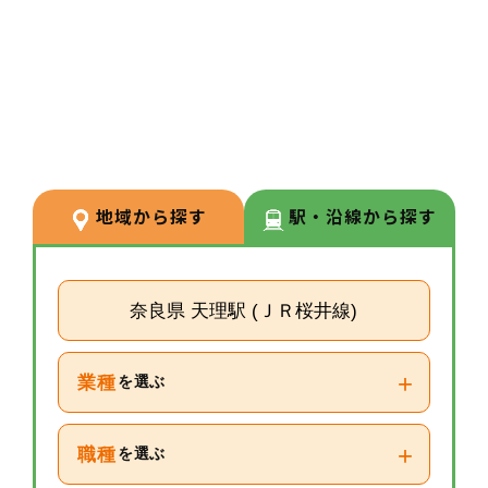
3
POINT
【経験が浅い方からでもキャリア
を築ける環境】
調剤経験の浅い方も応募可能。現
場での経験を積みながら、リクル
ーターや研修など＋αの業務チャ
地域から探す
駅・沿線から探す
レンジの可能性もございます。
奈良県 天理駅 (ＪＲ桜井線)
+
業種
を選ぶ
+
職種
を選ぶ