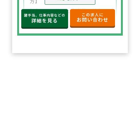
方】
年収650万円～と高水準の給与設
この求人に
諸手当、仕事内容などの
お問い合わせ
定。年俸制で収入の見通しも立て
詳細を見る
やすく、選択した都道府県内で安
定した環境でご勤務いただけま
す。
2
POINT
【住宅サポートが充実し安心して
スタート可能】
法人契約により初期費用の負担が
なく、家賃も上限5万円まで会社
負担。新たな環境でも安心して勤
務を開始できます。