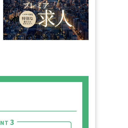
3
INT