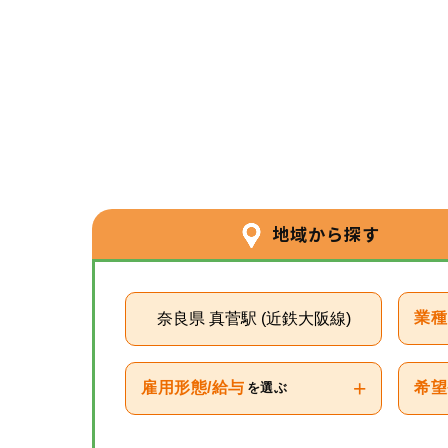
地域から探す
奈良県 真菅駅 (近鉄大阪線)
業種
+
雇用形態/給与
希望
を選ぶ