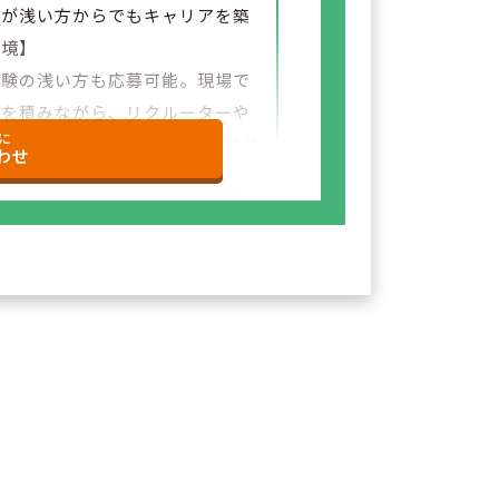
験が浅い方からでもキャリアを築
環境】
経験の浅い方も応募可能。現場で
験を積みながら、リクルーターや
に
など＋αの業務チャレンジの可能性
わせ
ざいます。