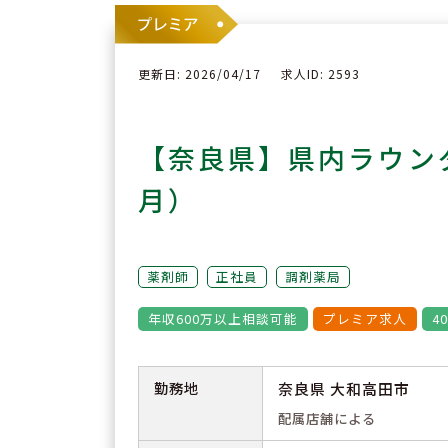
更新日: 2026/04/17
求人ID: 2593
【奈良県】県内ラウン
月）
薬剤師
正社員
調剤薬局
年収600万以上相談可能
プレミア求人
4
勤務地
奈良県 大和高田市
配属店舗による