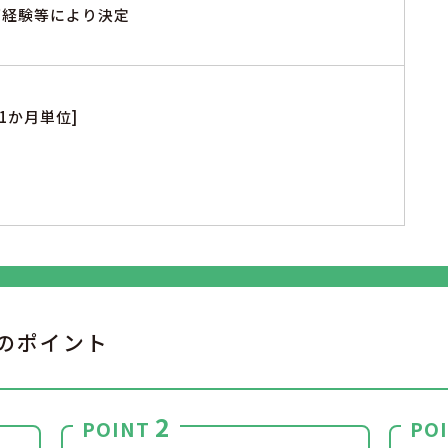
※ご経験等により決定
1か月単位]
のポイント
2
POINT
PO