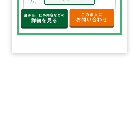
方】
年収650万円～と高水準の給与設
この求人に
諸手当、仕事内容などの
お問い合わせ
定。年俸制で収入の見通しも立て
詳細を見る
やすく、選択した都道府県内で安
定した環境でご勤務いただけま
す。
2
POINT
【住宅サポートが充実し安心して
スタート可能】
法人契約により初期費用の負担が
なく、家賃も上限5万円まで会社
負担。新たな環境でも安心して勤
務を開始できます。