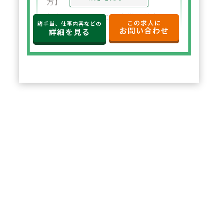
方】
年収650万円～と高水準の給与設
この求人に
諸手当、仕事内容などの
お問い合わせ
定。年俸制で収入の見通しも立て
詳細を見る
やすく、選択した都道府県内で安
定した環境でご勤務いただけま
す。
2
POINT
【住宅サポートが充実し安心して
スタート可能】
法人契約により初期費用の負担が
なく、家賃も上限5万円まで会社
負担。新たな環境でも安心して勤
務を開始できます。