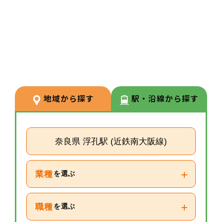
3
POINT
【経験が浅い方からでもキャリア
を築ける環境】
調剤経験の浅い方も応募可能。現
場での経験を積みながら、リクル
ーターや研修など＋αの業務チャ
地域から探す
駅・沿線から探す
レンジの可能性もございます。
奈良県 浮孔駅 (近鉄南大阪線)
+
業種
を選ぶ
+
職種
を選ぶ