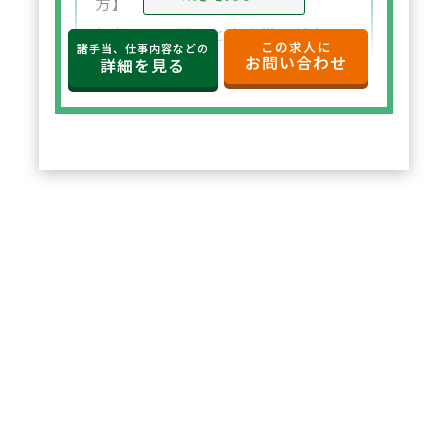
方】
年収650万円～と高水準の給与設
この求人に
諸手当、仕事内容などの
お問い合わせ
定。年俸制で収入の見通しも立て
詳細を見る
やすく、選択した都道府県内で安
定した環境でご勤務いただけま
す。
2
POINT
【住宅サポートが充実し安心して
スタート可能】
法人契約により初期費用の負担が
なく、家賃も上限5万円まで会社
負担。新たな環境でも安心して勤
務を開始できます。