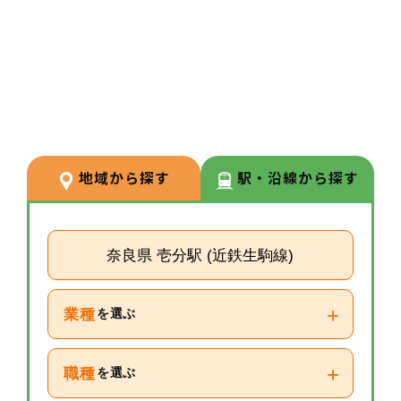
3
POINT
【経験が浅い方からでもキャリア
を築ける環境】
調剤経験の浅い方も応募可能。現
場での経験を積みながら、リクル
ーターや研修など＋αの業務チャ
地域から探す
駅・沿線から探す
レンジの可能性もございます。
奈良県 壱分駅 (近鉄生駒線)
+
業種
を選ぶ
+
職種
を選ぶ