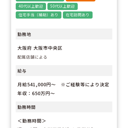
3
POINT
40代以上歓迎
50代以上歓迎
福利厚生や職場環境の充実に力を
住宅手当（補助）あり
在宅訪問あり
いれております。通勤1時間以上
や転居に伴う異動はございませ
勤務地
ん。また有給休暇が取得しやすく
大阪府 大阪市中央区
（消化率75％）、ライフワークバ
配属店舗による
ランスが取りやすいです。
給与
月給541,000円～ ※ご経験等により決定
年収：650万円～
勤務時間
＜勤務時間＞