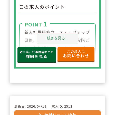
この求人のポイント
1
POINT
新入社員研修や、ステップアップ
続きを見る...
研修、管理者向け研修など段階ご
とに薬剤師としてスキルアップで
この求人に
諸手当、仕事内容などの
お問い合わせ
きる研修制度を導入しています。
詳細を見る
また薬剤師学術大会の参加や発表
も積極的に行っています。薬剤師
が互いに刺激しあう環境があり、
自然と薬剤師としての知識・技術
が向上していきます。
更新日: 2026/04/19
求人ID: 2512
2
POINT