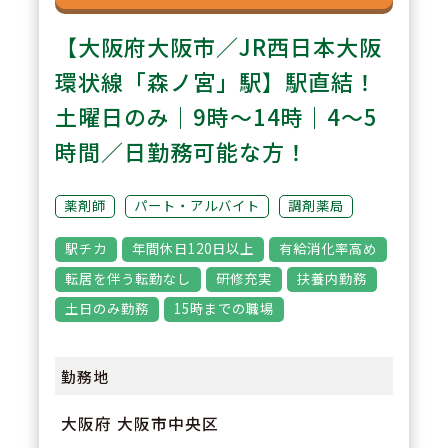
【大阪府大阪市／JR西日本大阪
環状線「森ノ宮」駅】駅直結！
土曜日のみ｜9時～14時｜4～5
時間／日勤務可能な方！
薬剤師
パート・アルバイト
調剤薬局
駅チカ
年間休日120日以上
有給消化率高め
転居を伴う転勤なし
研修充実
扶養内勤務
土日のみ勤務
15時までの職場
勤務地
大阪府 大阪市中央区