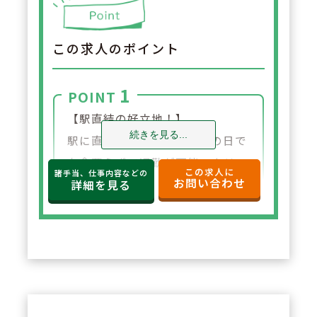
この求人のポイント
1
POINT
【駅直結の好立地！】
続きを見る...
駅に直結しているので、雨の日で
も傘要らずで通勤が可能。クリニ
この求人に
諸手当、仕事内容などの
お問い合わせ
ック5診からの処方箋を中心に幅
詳細を見る
広い処方を経験することも可能で
す。
2
POINT
【設備導入に積極的。薬剤師が安