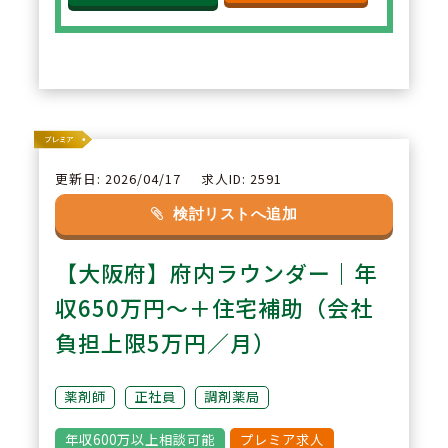
また薬剤師学術大会の参加や発表
も積極的に行っています。薬剤師
が互いに刺激しあう環境があり、
自然と薬剤師としての知識・技術
が向上していきます。
更新日: 2026/04/17
求人ID: 2591
2
POINT
検討リストへ追加
駅に直結しているので、雨の日で
【大阪府】府内ラウンダー｜年
も傘要らずで通勤が可能です。ク
リニック5診からの処方箋を中心
収650万円～＋住宅補助（会社
に、近隣に総合病院が多数あるの
負担上限5万円／月）
でお薬の種類が多く、スキルアッ
プになる環境です。
薬剤師
正社員
調剤薬局
年収600万以上相談可能
プレミア求人