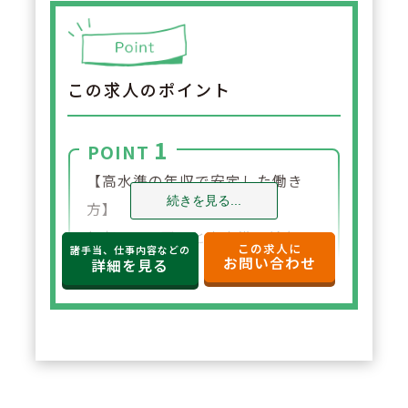
この求人のポイント
1
POINT
【高水準の年収で安定した働き
続きを見る...
方】
年収650万円～と高水準の給与設
この求人に
諸手当、仕事内容などの
お問い合わせ
定。年俸制で収入の見通しも立て
詳細を見る
やすく、選択した都道府県内で安
定した環境でご勤務いただけま
す。