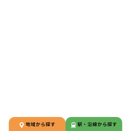
2
POINT
【住宅サポートが充実し安心して
スタート可能】
法人契約により初期費用の負担が
なく、家賃も上限5万円まで会社
負担。新たな環境でも安心して勤
務を開始できます。
3
POINT
【経験が浅い方からでもキャリア
を築ける環境】
調剤経験の浅い方も応募可能。現
場での経験を積みながら、リクル
ーターや研修など＋αの業務チャ
地域から探す
駅・沿線から探す
レンジの可能性もございます。