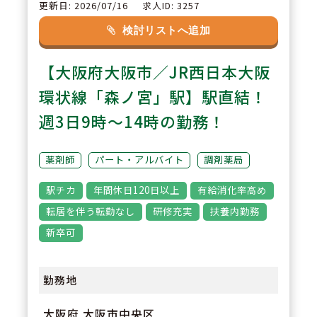
心して働ける環境。】
更新日: 2026/07/16
求人ID: 3257
電子薬歴、軟膏練り機、全自動分
検討リストへ追加
割分包機（2円盤型）、監査シス
【大阪府大阪市／JR西日本大阪
テム、薬袋発行機、２次元処方箋
入力などの設備導入あり。薬剤師
環状線「森ノ宮」駅】駅直結！
が安心して働ける環境作りも推進
週3日9時～14時の勤務！
されています
薬剤師
パート・アルバイト
調剤薬局
3
POINT
駅チカ
年間休日120日以上
有給消化率高め
福利厚生や職場環境の充実に力を
転居を伴う転勤なし
研修充実
扶養内勤務
いれております。通勤1時間以上
新卒可
や転居に伴う異動はございませ
ん。また有給休暇が取得しやすく
勤務地
（消化率75％）、ライフワークバ
大阪府 大阪市中央区
ランスが取りやすいです。