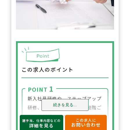
この求人のポイント
1
POINT
新入社員研修や、ステップアップ
続きを見る...
研修、管理者向け研修など段階ご
とに薬剤師としてスキルアップで
この求人に
諸手当、仕事内容などの
お問い合わせ
きる研修制度を導入しています。
詳細を見る