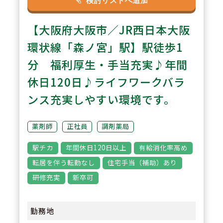
検討リストへ追加
駅に直結しているので、雨の日で
【大阪府大阪市／JR西日本大阪
も傘要らずで通勤が可能です。ク
リニック5診からの処方箋を中心
環状線「森ノ宮」駅】駅徒歩1
に、近隣に総合病院が多数あるの
分 福利厚生・手当充実♪年間
でお薬の種類が多く、スキルアッ
休日120日♪ライフワークバラ
プになる環境です。
ンス充実しやすい環境です。
3
POINT
薬剤師
正社員
調剤薬局
福利厚生や職場環境の充実に力を
駅チカ
年間休日120日以上
有給消化率高め
いれております。通勤1時間以上
転居を伴う転勤なし
住宅手当（補助）あり
や転居に伴う異動はございませ
研修充実
新卒可
ん。また有給休暇が取得しやすく
（消化率75％）、ライフワークバ
勤務地
ランスが取りやすいです。