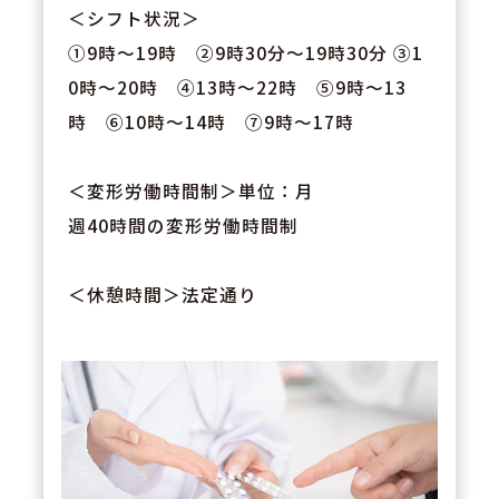
＜シフト状況＞
①9時～19時 ②9時30分～19時30分 ③1
0時～20時 ④13時～22時 ⑤9時～13
時 ⑥10時～14時 ⑦9時～17時
＜変形労働時間制＞単位：月
週40時間の変形労働時間制
＜休憩時間＞法定通り