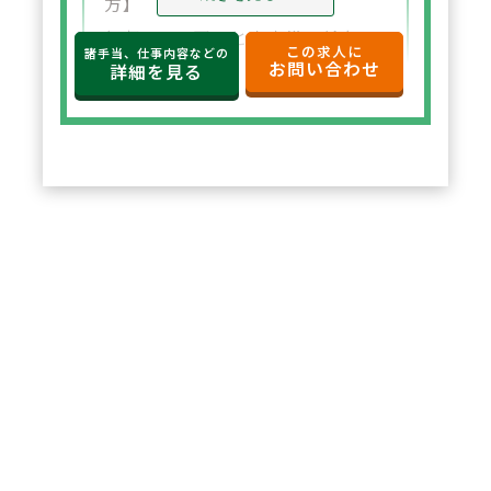
方】
年収650万円～と高水準の給与設
この求人に
諸手当、仕事内容などの
お問い合わせ
定。年俸制で収入の見通しも立て
詳細を見る
やすく、選択した都道府県内で安
定した環境でご勤務いただけま
す。
2
POINT
【住宅サポートが充実し安心して
スタート可能】
法人契約により初期費用の負担が
なく、家賃も上限5万円まで会社
負担。新たな環境でも安心して勤
務を開始できます。