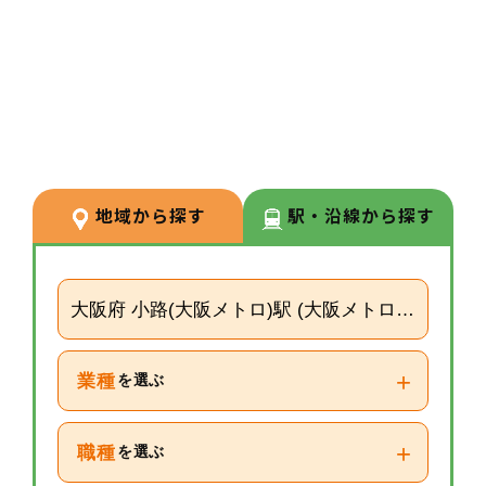
3
POINT
【経験が浅い方からでもキャリア
を築ける環境】
調剤経験の浅い方も応募可能。現
場での経験を積みながら、リクル
ーターや研修など＋αの業務チャ
地域から探す
駅・沿線から探す
レンジの可能性もございます。
大阪府 小路(大阪メトロ)駅 (大阪メトロ千日前線)
+
業種
を選ぶ
+
職種
を選ぶ