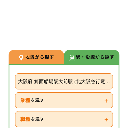
3
POINT
【経験が浅い方からでもキャリア
を築ける環境】
調剤経験の浅い方も応募可能。現
場での経験を積みながら、リクル
ーターや研修など＋αの業務チャ
地域から探す
駅・沿線から探す
レンジの可能性もございます。
大阪府 箕面船場阪大前駅 (北大阪急行電鉄)
+
業種
を選ぶ
+
職種
を選ぶ