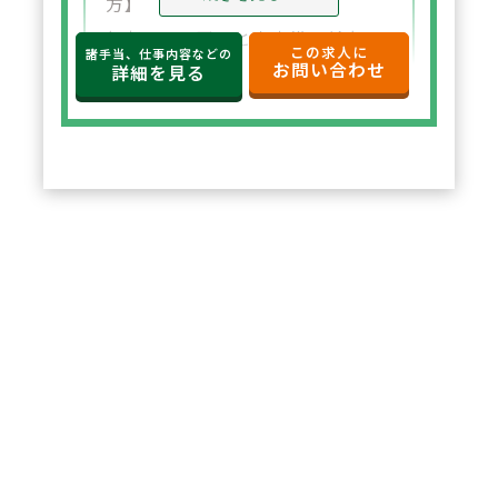
方】
年収650万円～と高水準の給与設
この求人に
諸手当、仕事内容などの
お問い合わせ
定。年俸制で収入の見通しも立て
詳細を見る
やすく、選択した都道府県内で安
定した環境でご勤務いただけま
す。
2
POINT
【住宅サポートが充実し安心して
スタート可能】
法人契約により初期費用の負担が
なく、家賃も上限5万円まで会社
負担。新たな環境でも安心して勤
務を開始できます。