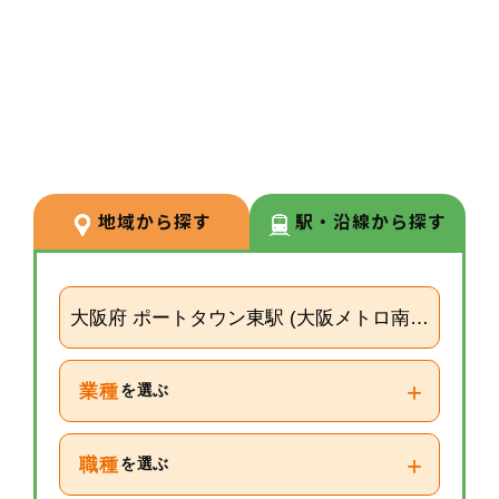
3
POINT
【経験が浅い方からでもキャリア
を築ける環境】
調剤経験の浅い方も応募可能。現
場での経験を積みながら、リクル
ーターや研修など＋αの業務チャ
地域から探す
駅・沿線から探す
レンジの可能性もございます。
大阪府 ポートタウン東駅 (大阪メトロ南港ポート
+
業種
を選ぶ
+
職種
を選ぶ