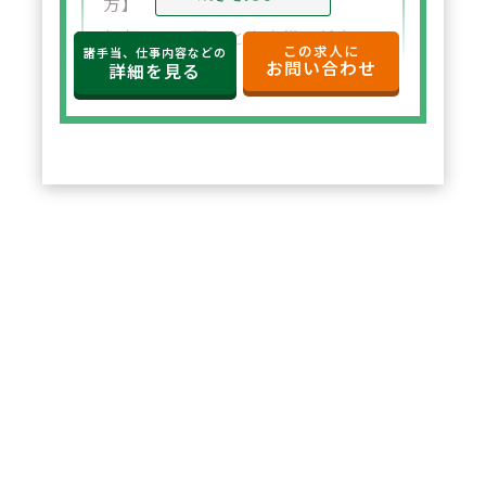
方】
年収650万円～と高水準の給与設
この求人に
諸手当、仕事内容などの
お問い合わせ
定。年俸制で収入の見通しも立て
詳細を見る
やすく、選択した都道府県内で安
定した環境でご勤務いただけま
す。
2
POINT
【住宅サポートが充実し安心して
スタート可能】
法人契約により初期費用の負担が
なく、家賃も上限5万円まで会社
負担。新たな環境でも安心して勤
務を開始できます。