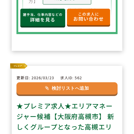
方】
年収650万円～と高水準の給与設
この求人に
諸手当、仕事内容などの
お問い合わせ
定。年俸制で収入の見通しも立て
詳細を見る
やすく、選択した都道府県内で安
定した環境でご勤務いただけま
す。
2
POINT
【住宅サポートが充実し安心して
更新日: 2026/03/23
求人ID: 562
スタート可能】
検討リストへ追加
法人契約により初期費用の負担が
★プレミア求人★エリアマネー
なく、家賃も上限5万円まで会社
負担。新たな環境でも安心して勤
ジャー候補【大阪府高槻市】 新
務を開始できます。
しくグループとなった高槻エリ