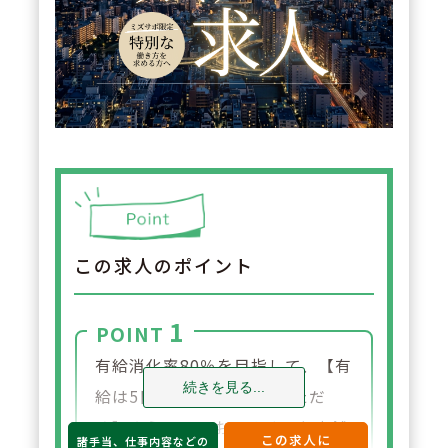
この求人のポイント
1
POINT
有給消化率80％を目指して、【有
続きを見る...
給は5日は必ず消化していただ
く】ようにしております。各店舗
この求人に
諸手当、仕事内容などの