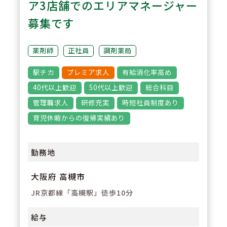
ア3店舗でのエリアマネージャー
3
POINT
募集です
【経験が浅い方からでもキャリア
を築ける環境】
薬剤師
正社員
調剤薬局
調剤経験の浅い方も応募可能。現
駅チカ
プレミア求人
有給消化率高め
場での経験を積みながら、リクル
40代以上歓迎
50代以上歓迎
総合科目
ーターや研修など＋αの業務チャ
管理職求人
研修充実
時短社員制度あり
レンジの可能性もございます。
育児休暇からの復帰実績あり
勤務地
大阪府 高槻市
JR京都線「高槻駅」徒歩10分
給与