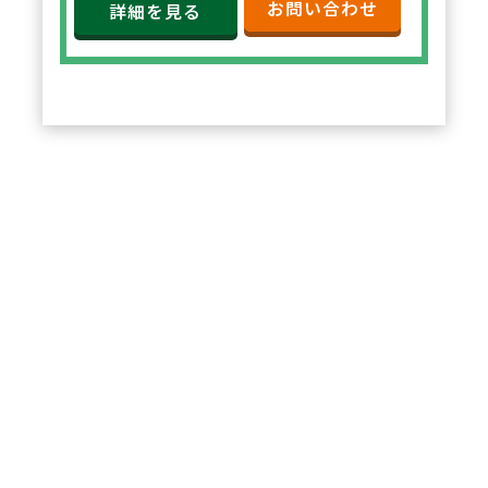
お問い合わせ
ごとの人数配置を行っておりま
詳細を見る
す。具体的には、残業時間を含め
ての週40時間シフトを組むこと
で、プライベートとのバランスを
保てるよう会社として努力されて
います。
2
POINT
「患者様とのコミュニケーショ
ン」を大事に、ひとり当たりの対
応処方箋枚数の全社平均は19枚ほ
ど。より患者様に対しての服薬指
導に時間をかけることができ、負
担少なく勤務ができる社風の会社