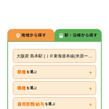
です。
3
POINT
【エリアマネージャーポジショ
ン】現在福岡エリアからマネージ
地域から探す
駅・沿線から探す
ャーとしてご勤務いただいており
ますが、大阪でエリアマネージャ
ーをご担当いただける方の募集と
大阪府 島本駅 (ＪＲ東海道本線(米原ー神戸))
なります。
+
業種
を選ぶ
+
職種
を選ぶ
+
雇用形態/給与
を選ぶ