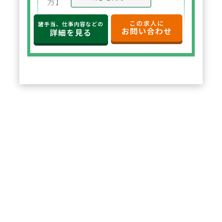
方】
年収650万円～と高水準の給与設
この求人に
諸手当、仕事内容などの
お問い合わせ
定。年俸制で収入の見通しも立て
詳細を見る
やすく、選択した都道府県内で安
定した環境でご勤務いただけま
す。
2
POINT
【住宅サポートが充実し安心して
スタート可能】
法人契約により初期費用の負担が
なく、家賃も上限5万円まで会社
負担。新たな環境でも安心して勤
務を開始できます。