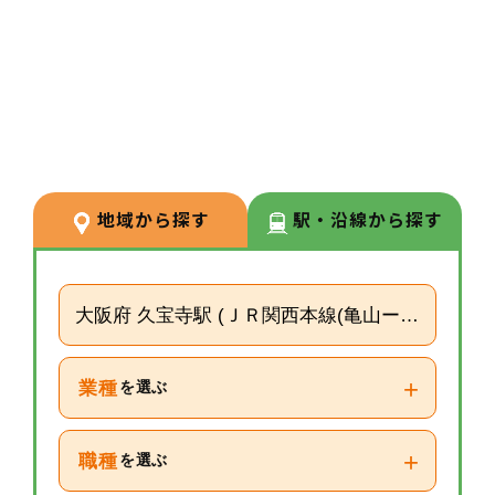
3
POINT
【経験が浅い方からでもキャリア
を築ける環境】
調剤経験の浅い方も応募可能。現
場での経験を積みながら、リクル
ーターや研修など＋αの業務チャ
地域から探す
駅・沿線から探す
レンジの可能性もございます。
大阪府 久宝寺駅 (ＪＲ関西本線(亀山ー難波))
+
業種
を選ぶ
+
職種
を選ぶ