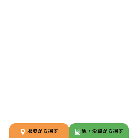
2
POINT
【住宅サポートが充実し安心して
スタート可能】
法人契約により初期費用の負担が
なく、家賃も上限5万円まで会社
負担。新たな環境でも安心して勤
務を開始できます。
3
POINT
【経験が浅い方からでもキャリア
を築ける環境】
調剤経験の浅い方も応募可能。現
場での経験を積みながら、リクル
ーターや研修など＋αの業務チャ
地域から探す
駅・沿線から探す
レンジの可能性もございます。