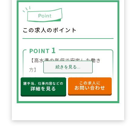
この求人のポイント
1
POINT
【高水準の年収で安定した働き
続きを見る...
方】
年収650万円～と高水準の給与設
この求人に
諸手当、仕事内容などの
お問い合わせ
定。年俸制で収入の見通しも立て
詳細を見る
やすく、選択した都道府県内で安
定した環境でご勤務いただけま
す。