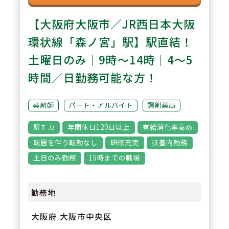
【大阪府大阪市／JR西日本大阪
環状線「森ノ宮」駅】駅直結！
土曜日のみ｜9時～14時｜4～5
時間／日勤務可能な方！
薬剤師
パート・アルバイト
調剤薬局
駅チカ
年間休日120日以上
有給消化率高め
転居を伴う転勤なし
研修充実
扶養内勤務
土日のみ勤務
15時までの職場
勤務地
大阪府 大阪市中央区