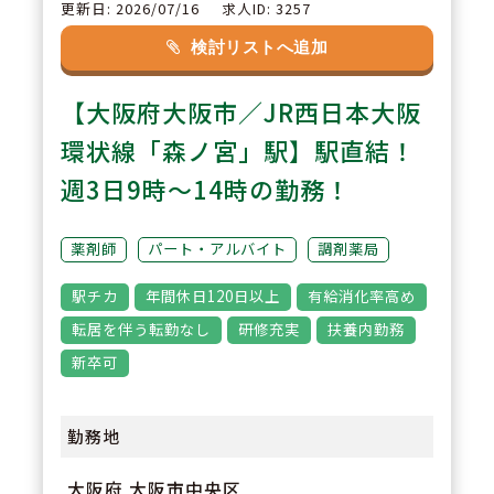
心して働ける環境。】
更新日: 2026/07/16
求人ID: 3257
電子薬歴、軟膏練り機、全自動分
検討リストへ追加
割分包機（2円盤型）、監査シス
【大阪府大阪市／JR西日本大阪
テム、薬袋発行機、２次元処方箋
入力などの設備導入あり。薬剤師
環状線「森ノ宮」駅】駅直結！
が安心して働ける環境作りも推進
週3日9時～14時の勤務！
されています
薬剤師
パート・アルバイト
調剤薬局
3
POINT
駅チカ
年間休日120日以上
有給消化率高め
福利厚生や職場環境の充実に力を
転居を伴う転勤なし
研修充実
扶養内勤務
いれております。通勤1時間以上
新卒可
や転居に伴う異動はございませ
ん。また有給休暇が取得しやすく
勤務地
（消化率75％）、ライフワークバ
大阪府 大阪市中央区
ランスが取りやすいです。