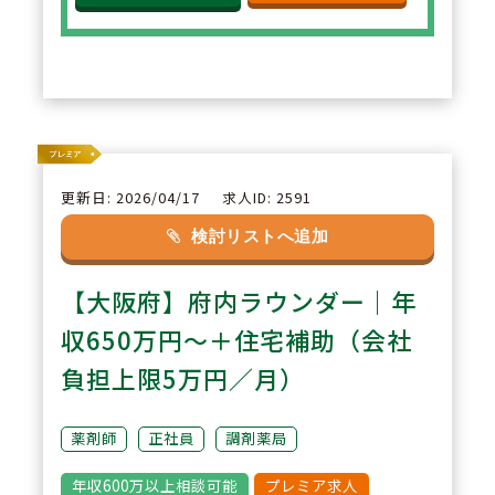
また薬剤師学術大会の参加や発表
も積極的に行っています。薬剤師
が互いに刺激しあう環境があり、
自然と薬剤師としての知識・技術
が向上していきます。
更新日: 2026/04/17
求人ID: 2591
2
POINT
検討リストへ追加
駅に直結しているので、雨の日で
【大阪府】府内ラウンダー｜年
も傘要らずで通勤が可能です。ク
リニック5診からの処方箋を中心
収650万円～＋住宅補助（会社
に、近隣に総合病院が多数あるの
負担上限5万円／月）
でお薬の種類が多く、スキルアッ
プになる環境です。
薬剤師
正社員
調剤薬局
年収600万以上相談可能
プレミア求人