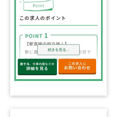
この求人のポイント
1
POINT
【駅直結の好立地！】
続きを見る...
駅に直結しているので、雨の日で
も傘要らずで通勤が可能。クリニ
この求人に
諸手当、仕事内容などの
お問い合わせ
ック5診からの処方箋を中心に幅
詳細を見る
広い処方を経験することも可能で
す。
2
POINT
【設備導入に積極的。薬剤師が安