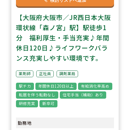
検討リストへ追加
駅に直結しているので、雨の日で
【大阪府大阪市／JR西日本大阪
も傘要らずで通勤が可能です。ク
リニック5診からの処方箋を中心
環状線「森ノ宮」駅】駅徒歩1
に、近隣に総合病院が多数あるの
分 福利厚生・手当充実♪年間
でお薬の種類が多く、スキルアッ
休日120日♪ライフワークバラ
プになる環境です。
ンス充実しやすい環境です。
3
POINT
薬剤師
正社員
調剤薬局
福利厚生や職場環境の充実に力を
駅チカ
年間休日120日以上
有給消化率高め
いれております。通勤1時間以上
転居を伴う転勤なし
住宅手当（補助）あり
や転居に伴う異動はございませ
研修充実
新卒可
ん。また有給休暇が取得しやすく
（消化率75％）、ライフワークバ
勤務地
ランスが取りやすいです。