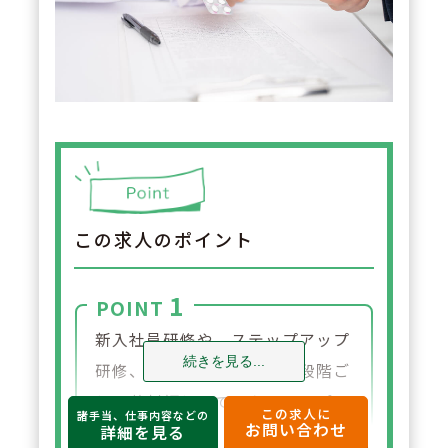
この求人のポイント
1
POINT
新入社員研修や、ステップアップ
続きを見る...
研修、管理者向け研修など段階ご
とに薬剤師としてスキルアップで
この求人に
諸手当、仕事内容などの
お問い合わせ
きる研修制度を導入しています。
詳細を見る