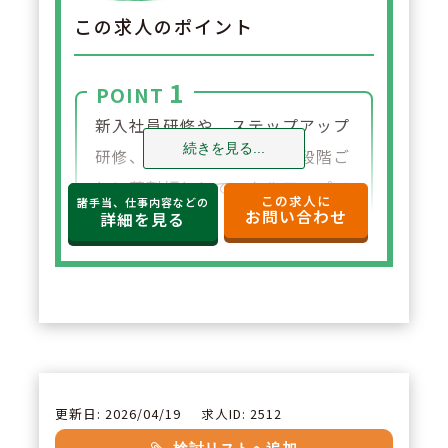
この求人のポイント
1
POINT
新入社員研修や、ステップアップ
続きを見る...
研修、管理者向け研修など段階ご
とに薬剤師としてスキルアップで
この求人に
諸手当、仕事内容などの
お問い合わせ
きる研修制度を導入しています。
詳細を見る
また薬剤師学術大会の参加や発表
も積極的に行っています。薬剤師
が互いに刺激しあう環境があり、
自然と薬剤師としての知識・技術
が向上していきます。
更新日: 2026/04/19
求人ID: 2512
2
POINT