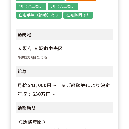
3
POINT
40代以上歓迎
50代以上歓迎
福利厚生や職場環境の充実に力を
住宅手当（補助）あり
在宅訪問あり
いれております。通勤1時間以上
や転居に伴う異動はございませ
勤務地
ん。また有給休暇が取得しやすく
大阪府 大阪市中央区
（消化率75％）、ライフワークバ
配属店舗による
ランスが取りやすいです。
給与
月給541,000円～ ※ご経験等により決定
年収：650万円～
勤務時間
＜勤務時間＞