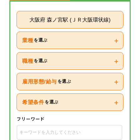
大阪府 森ノ宮駅 (ＪＲ大阪環状線)
+
業種
を選ぶ
+
職種
を選ぶ
+
雇用形態/給与
を選ぶ
+
希望条件
を選ぶ
フリーワード