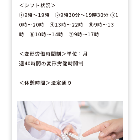
＜シフト状況＞
①9時～19時 ②9時30分～19時30分 ③1
0時～20時 ④13時～22時 ⑤9時～13
時 ⑥10時～14時 ⑦9時～17時
＜変形労働時間制＞単位：月
週40時間の変形労働時間制
＜休憩時間＞法定通り