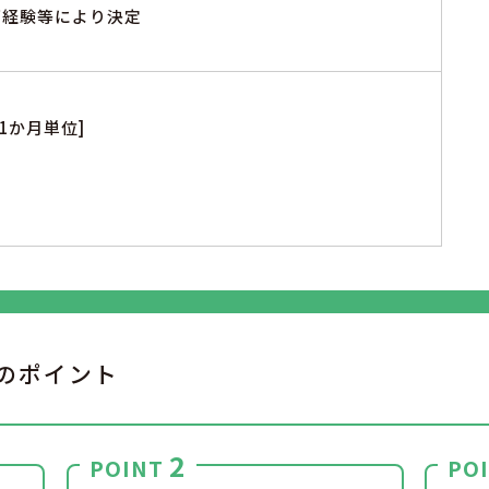
※ご経験等により決定
1か月単位]
のポイント
2
POINT
PO