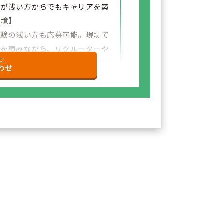
験が浅い方からでもキャリアを築
環境】
経験の浅い方も応募可能。現場で
験を積みながら、リクルーターや
に
など＋αの業務チャレンジの可能性
わせ
ざいます。