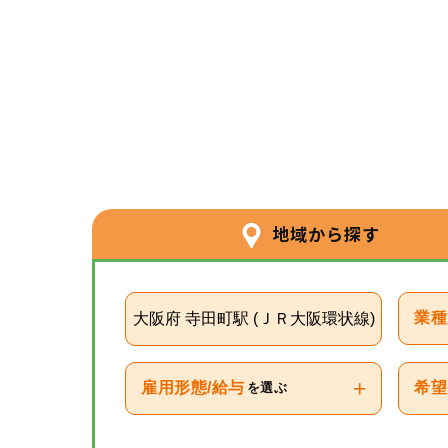
地域から探す
大阪府 寺田町駅 (ＪＲ大阪環状線)
業種
+
雇用形態/給与
希望
を選ぶ