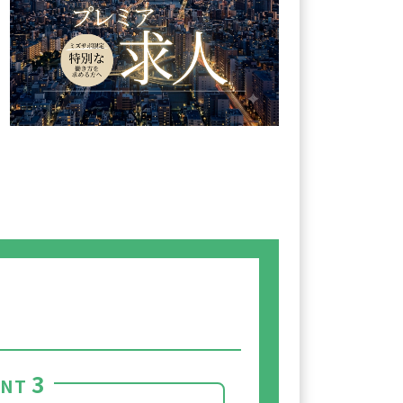
3
INT