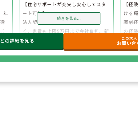
】
【住宅サポートが充実し安心してスタ
【経
。年
ート可能】
ける
続きを見る...
、選
法人契約により初期費用の負担がな
調剤
でご
く、家賃も上限5万円まで会社負担。新
の経
この求人
たな環境でも安心して勤務を開始でき
研修
などの
詳細を見る
お問い合
ます。
もご