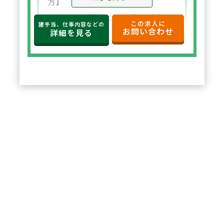
方】
年収650万円～と高水準の給与設
この求人に
諸手当、仕事内容などの
お問い合わせ
定。年俸制で収入の見通しも立て
詳細を見る
やすく、選択した都道府県内で安
定した環境でご勤務いただけま
す。
2
POINT
【住宅サポートが充実し安心して
スタート可能】
法人契約により初期費用の負担が
なく、家賃も上限5万円まで会社
負担。新たな環境でも安心して勤
務を開始できます。