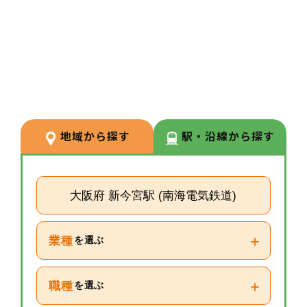
3
POINT
【経験が浅い方からでもキャリア
を築ける環境】
調剤経験の浅い方も応募可能。現
場での経験を積みながら、リクル
ーターや研修など＋αの業務チャ
地域から探す
駅・沿線から探す
レンジの可能性もございます。
大阪府 新今宮駅 (南海電気鉄道)
+
業種
を選ぶ
+
職種
を選ぶ