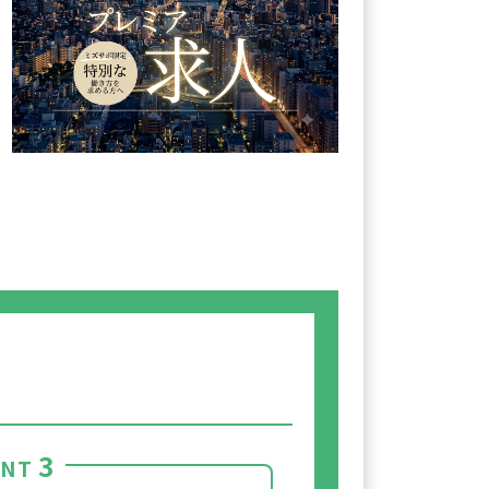
3
INT