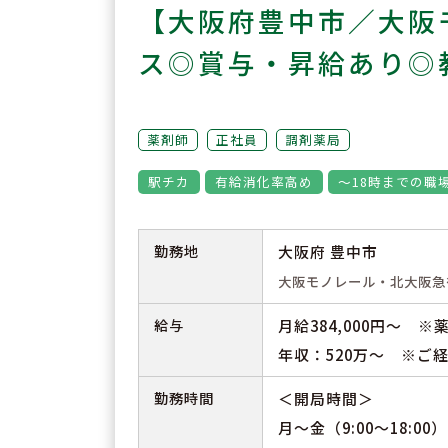
【大阪府豊中市／大阪
ス◎賞与・昇給あり◎
薬剤師
正社員
調剤薬局
駅チカ
有給消化率高め
～18時までの職
勤務地
大阪府 豊中市
大阪モノレール・北大阪急
給与
月給384,000円～ 
年収：520万～ ※ご
勤務時間
＜開局時間＞
月～金（9:00～18:00） 