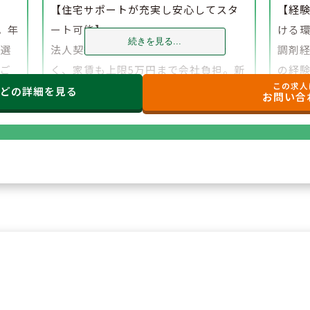
】
【住宅サポートが充実し安心してスタ
【経
。年
ート可能】
ける
続きを見る...
、選
法人契約により初期費用の負担がな
調剤
でご
く、家賃も上限5万円まで会社負担。新
の経
この求人
たな環境でも安心して勤務を開始でき
研修
などの
詳細を見る
お問い合
ます。
もご