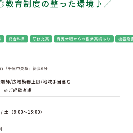
◎教育制度の整った環境♪／
場
総合科目
研修充実
育児休暇からの復帰実績あり
機器設
行「千里中央駅」徒歩6分
※薬剤師/広域勤務上限/地域手当含む
円 ※ご経験考慮
/ 土（9:00～15:00）
制