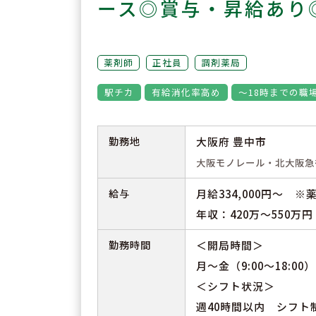
ース◎賞与・昇給あり
薬剤師
正社員
調剤薬局
駅チカ
有給消化率高め
～18時までの職
勤務地
大阪府 豊中市
大阪モノレール・北大阪急
給与
月給334,000円～ 
年収：420万～550万
勤務時間
＜開局時間＞
月～金（9:00～18:00） 
＜シフト状況＞
週40時間以内 シフト