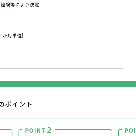
※ご経験等により決定
1か月単位]
のポイント
2
POINT
PO