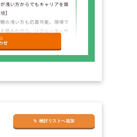
験が浅い方からでもキャリアを築
環境】
経験の浅い方も応募可能。現場で
験を積みながら、リクルーターや
に
など＋αの業務チャレンジの可能性
わせ
ざいます。
検討リストへ追加