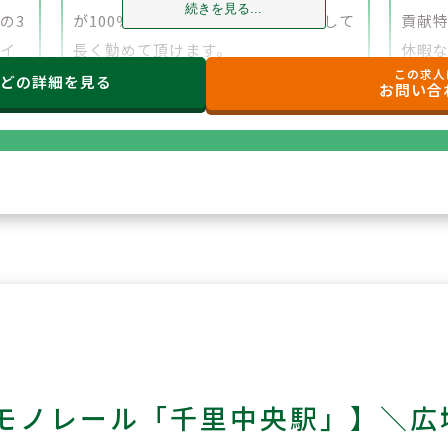
続きを見る...
の3
が100％出資しており、今後も安心して
貢献
タイ
長く勤めて頂けます。
休暇
この求人
ベ
す。
などの
詳細を見る
お問い合
対応
モノレール「千里中央駅」】＼広域