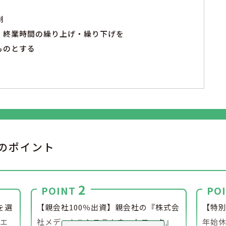
制
・終業時間の繰り上げ・繰り下げを
ものとする
のポイント
2
POINT
PO
を選
【親会社100％出資】親会社の『株式会
【特
（エ
社メディカルシステムネットワーク』
年始