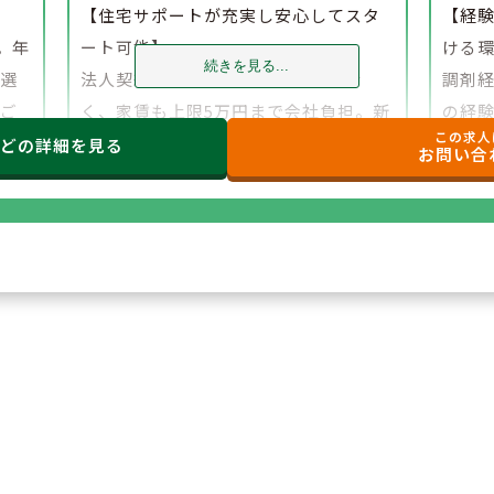
】
【住宅サポートが充実し安心してスタ
【経
。年
ート可能】
ける
続きを見る...
、選
法人契約により初期費用の負担がな
調剤
でご
く、家賃も上限5万円まで会社負担。新
の経
この求人
たな環境でも安心して勤務を開始でき
研修
などの
詳細を見る
お問い合
ます。
もご