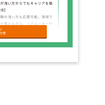
験が浅い方からでもキャリアを築
環境】
経験の浅い方も応募可能。現場で
験を積みながら、リクルーターや
に
など＋αの業務チャレンジの可能性
わせ
ざいます。