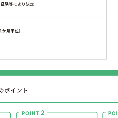
※ご経験等により決定
1か月単位]
のポイント
2
POINT
PO