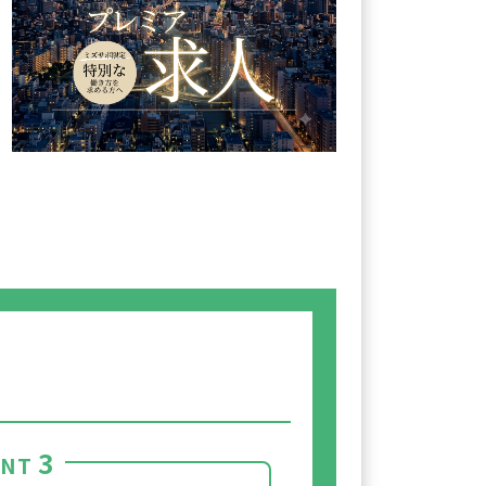
3
INT