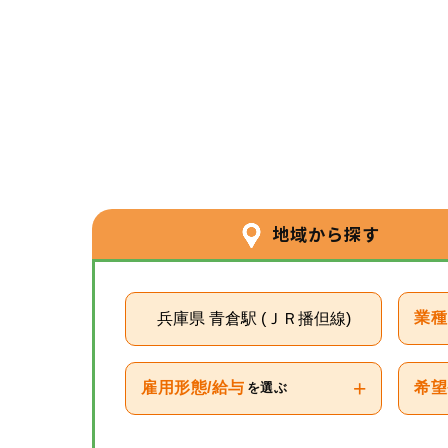
地域から探す
兵庫県 青倉駅 (ＪＲ播但線)
業種
+
雇用形態/給与
希望
を選ぶ