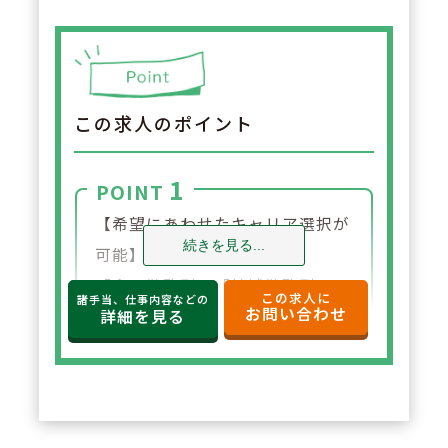
この求人のポイント
1
POINT
【希望にあわせたキャリア選択が
続きを見る...
可能】
「全国勤務型」「地域勤務型」
この求人に
諸手当、仕事内容などの
お問い合わせ
「自宅通勤型」の3パターンから
詳細を見る
コース選択が可能。全国勤務・地
域勤務の場合は、引っ越し支度金
（一時金・転居費・敷金礼金）や
社宅があるほか、自宅通勤型の場