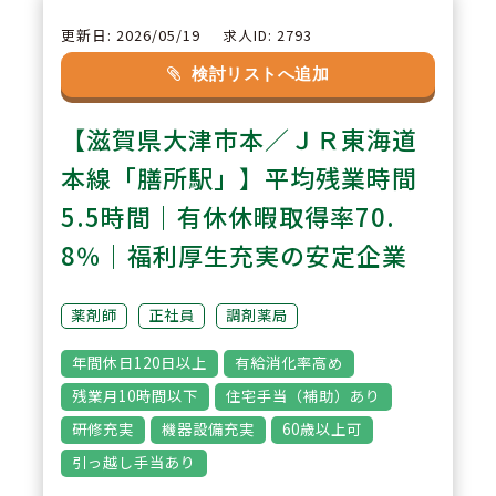
支給あり。
更新日: 2026/05/19
求人ID: 2793
検討リストへ追加
2
POINT
【滋賀県大津市本／ＪＲ東海道
【ワークライフバランスを目指せ
る環境】
本線「膳所駅」】平均残業時間
年間休日120日以上、有給休暇の
5.5時間｜有休休暇取得率70.
取得日数平均は12.9日。また残業
8％｜福利厚生充実の安定企業
についても全社平均5.5時間／月
とオンオフのメリハリのつけやす
薬剤師
正社員
調剤薬局
い環境です。
年間休日120日以上
有給消化率高め
残業月10時間以下
住宅手当（補助）あり
3
POINT
研修充実
機器設備充実
60歳以上可
【多様な研修制度】
引っ越し手当あり
薬剤師としての認定・専門資格取