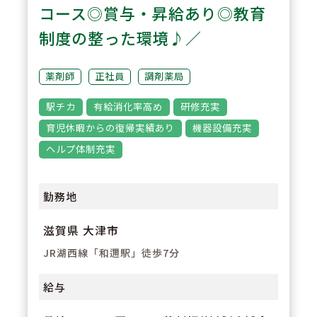
けます。
コース◎賞与・昇給あり◎教育
制度の整った環境♪／
3
POINT
【特別休暇がたくさんあります】
薬剤師
正社員
調剤薬局
年末年始休暇や夏季休暇だけでな
駅チカ
有給消化率高め
研修充実
く、医療貢献特別休暇やスポーツ
育児休暇からの復帰実績あり
機器設備充実
文化活動特別休暇など自社独自の
ヘルプ体制充実
休暇がございます。
勤務地
滋賀県 大津市
JR湖西線「和邇駅」徒歩7分
給与