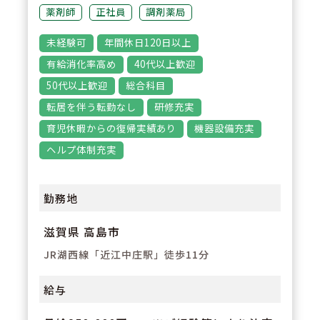
3
POINT
薬剤師
正社員
調剤薬局
【幅広い業務経験】
未経験可
年間休日120日以上
調剤業務に加え、在宅医療やセル
有給消化率高め
40代以上歓迎
フメディケーション支援、地域活
50代以上歓迎
総合科目
動など幅広い業務に携わることが
転居を伴う転勤なし
研修充実
できます。薬剤師としての専門性
育児休暇からの復帰実績あり
機器設備充実
を高めたい方におすすめです。
ヘルプ体制充実
勤務地
滋賀県 高島市
JR湖西線「近江中庄駅」徒歩11分
給与