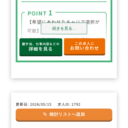
1
POINT
【希望にあわせたキャリア選択が
続きを見る...
可能】
「全国勤務型」「地域勤務型」
この求人に
諸手当、仕事内容などの
お問い合わせ
「自宅通勤型」の3パターンから
詳細を見る
コース選択が可能。全国勤務・地
域勤務の場合は、引っ越し支度金
（一時金・転居費・敷金礼金）や
社宅があるほか、自宅通勤型の場
合も世帯主には一律17,000円の
支給あり。
更新日: 2026/05/15
求人ID: 2792
検討リストへ追加
2
POINT