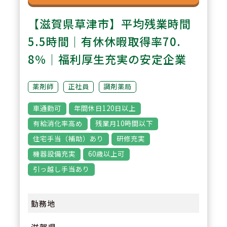
【滋賀県草津市】平均残業時間
5.5時間｜有休休暇取得率70.
8％｜福利厚生充実の安定企業
薬剤師
正社員
調剤薬局
車通勤可
年間休日120日以上
有給消化率高め
残業月10時間以下
住宅手当（補助）あり
研修充実
機器設備充実
60歳以上可
引っ越し手当あり
勤務地