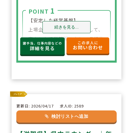
1
POINT
【安定した経営基盤】
続きを見る...
上場企業グループの一員として、
安定した経営基盤のもとで長期的
この求人に
諸手当、仕事内容などの
お問い合わせ
に安心して働ける環境が整ってい
詳細を見る
ます。福利厚生や各種制度も充実
しており、将来を見据えて腰を据
えて勤務したい方に適していま
す。
2
POINT
更新日: 2026/04/17
求人ID: 2589
【充実した教育体制】
検討リストへ追加
OJTを中心に、本社フォローやW
EB研修など教育体制が整ってお