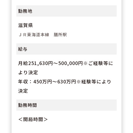
得資格（例：外来がん治療認定薬
勤務地
剤師、腎臓病薬物療法認定薬剤
師、糖尿病薬物療法准認定薬剤師
滋賀県
など）についてのバックアップも
ＪＲ東海道本線 膳所駅
充実！
給与
月給251,630円〜500,000円※ご経験等に
より決定
年収：450万円～630万円※経験等により
決定
勤務時間
＜開局時間＞