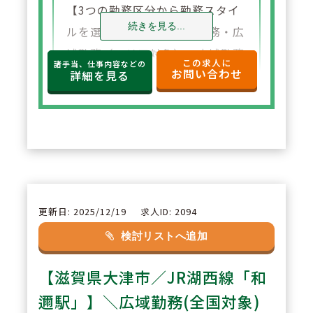
【3つの勤務区分から勤務スタイ
続きを見る...
ルを選べます】自宅通勤勤務・広
域勤務（エリア対象）、広域勤務
この求人に
諸手当、仕事内容などの
お問い合わせ
（全国対象）の3つの中からご自
詳細を見る
分に合った勤務スタイルを選ぶこ
とが出来ます。ライフイベント等
に応じた勤務区分も柔軟に対応し
ております。
2
POINT
更新日: 2025/12/19
求人ID: 2094
【親会社100％出資】親会社の
検討リストへ追加
『株式会社メディカルシステムネ
【滋賀県大津市／JR湖西線「和
ットワーク』が100％出資してお
り、今後も安心して長く勤めて頂
邇駅」】＼広域勤務(全国対象)