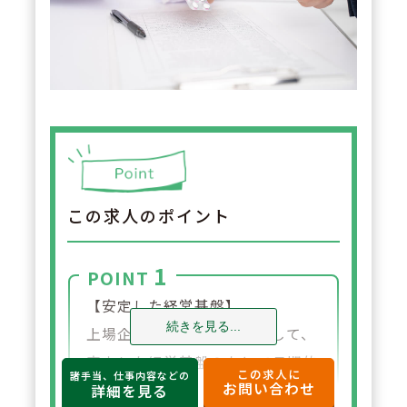
この求人のポイント
1
POINT
【安定した経営基盤】
続きを見る...
上場企業グループの一員として、
安定した経営基盤のもとで長期的
この求人に
諸手当、仕事内容などの
お問い合わせ
に安心して働ける環境が整ってい
詳細を見る