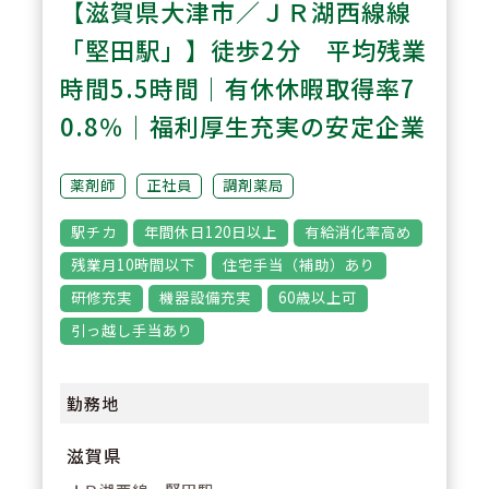
【滋賀県大津市／ＪＲ湖西線線
【ワークライフバランスを目指せ
る環境】
「堅田駅」】徒歩2分 平均残業
年間休日120日以上、有給休暇の
時間5.5時間｜有休休暇取得率7
取得日数平均は12.9日。また残業
0.8％｜福利厚生充実の安定企業
についても全社平均5.5時間／月
とオンオフのメリハリのつけやす
薬剤師
正社員
調剤薬局
い環境です。
駅チカ
年間休日120日以上
有給消化率高め
残業月10時間以下
住宅手当（補助）あり
3
POINT
研修充実
機器設備充実
60歳以上可
【多様な研修制度】
引っ越し手当あり
薬剤師としての認定・専門資格取
得資格（例：外来がん治療認定薬
勤務地
剤師、腎臓病薬物療法認定薬剤
師、糖尿病薬物療法准認定薬剤師
滋賀県
など）についてのバックアップも