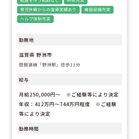
転居を伴う転勤なし
研修充実
薬剤師としての認定・専門資格取
育児休暇からの復帰実績あり
機器設備充実
得資格（例：外来がん治療認定薬
ヘルプ体制充実
剤師、腎臓病薬物療法認定薬剤
師、糖尿病薬物療法准認定薬剤師
勤務地
など）についてのバックアップも
滋賀県 野洲市
充実！
琵琶湖線「野洲駅」徒歩11分
給与
月給250,000円～ ※ご経験等により決定
年収：412万円～744万円程度 ※ご経験
等により決定
勤務時間