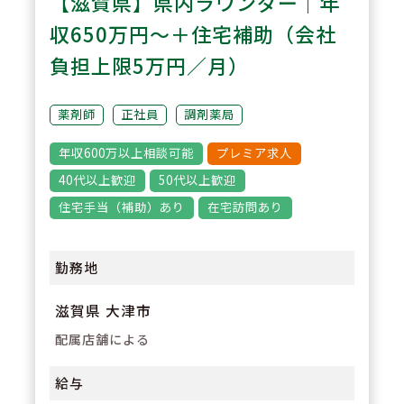
【滋賀県】県内ラウンダー｜年
り、経験に不安のある方でも安心
収650万円～＋住宅補助（会社
してスタートできます。継続的に
負担上限5万円／月）
知識・スキルを高められる環境で
す。
薬剤師
正社員
調剤薬局
年収600万以上相談可能
プレミア求人
3
POINT
40代以上歓迎
50代以上歓迎
【幅広い業務経験】
住宅手当（補助）あり
在宅訪問あり
調剤業務に加え、在宅医療やセル
フメディケーション支援、地域活
勤務地
動など幅広い業務に携わることが
滋賀県 大津市
できます。薬剤師としての専門性
配属店舗による
を高めたい方におすすめです。
給与