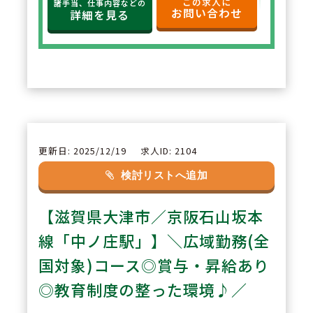
この求人に
諸手当、仕事内容などの
お問い合わせ
定。年俸制で収入の見通しも立て
詳細を見る
やすく、選択した都道府県内で安
定した環境でご勤務いただけま
す。
2
POINT
【住宅サポートが充実し安心して
更新日: 2025/12/19
求人ID: 2104
スタート可能】
検討リストへ追加
法人契約により初期費用の負担が
【滋賀県大津市／京阪石山坂本
なく、家賃も上限5万円まで会社
負担。新たな環境でも安心して勤
線「中ノ庄駅」】＼広域勤務(全
務を開始できます。
国対象)コース◎賞与・昇給あり
◎教育制度の整った環境♪／
3
POINT