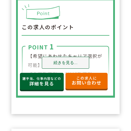
この求人のポイント
1
POINT
【希望にあわせたキャリア選択が
続きを見る...
可能】
「全国勤務型」「地域勤務型」
この求人に
諸手当、仕事内容などの
お問い合わせ
「自宅通勤型」の3パターンから
詳細を見る
コース選択が可能。全国勤務・地
域勤務の場合は、引っ越し支度金
（一時金・転居費・敷金礼金）や
社宅があるほか、自宅通勤型の場
合も世帯主には一律17,000円の