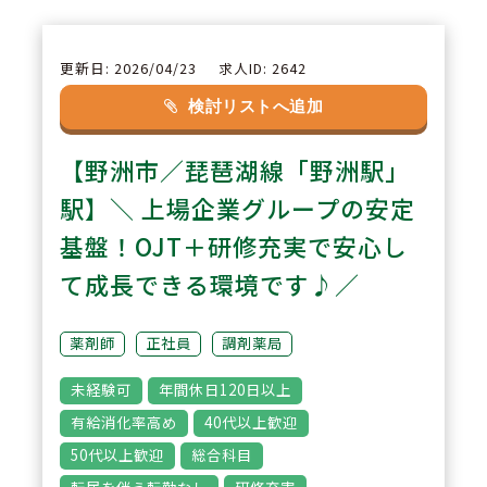
合も世帯主には一律17,000円の
支給あり。
更新日: 2026/04/23
求人ID: 2642
検討リストへ追加
2
POINT
【野洲市／琵琶湖線「野洲駅」
【ワークライフバランスを目指せ
る環境】
駅】＼ 上場企業グループの安定
年間休日120日以上、有給休暇の
基盤！OJT＋研修充実で安心し
取得日数平均は12.9日。また残業
て成長できる環境です♪／
についても全社平均5.5時間／月
とオンオフのメリハリのつけやす
薬剤師
正社員
調剤薬局
い環境です。
未経験可
年間休日120日以上
有給消化率高め
40代以上歓迎
3
POINT
50代以上歓迎
総合科目
【多様な研修制度】