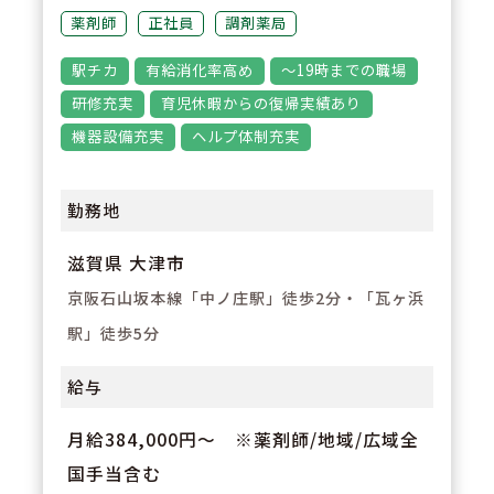
【経験が浅い方からでもキャリア
薬剤師
正社員
調剤薬局
を築ける環境】
駅チカ
有給消化率高め
～19時までの職場
調剤経験の浅い方も応募可能。現
研修充実
育児休暇からの復帰実績あり
場での経験を積みながら、リクル
機器設備充実
ヘルプ体制充実
ーターや研修など＋αの業務チャ
レンジの可能性もございます。
勤務地
滋賀県 大津市
京阪石山坂本線「中ノ庄駅」徒歩2分・「瓦ヶ浜
駅」徒歩5分
給与
月給384,000円～ ※薬剤師/地域/広域全
国手当含む