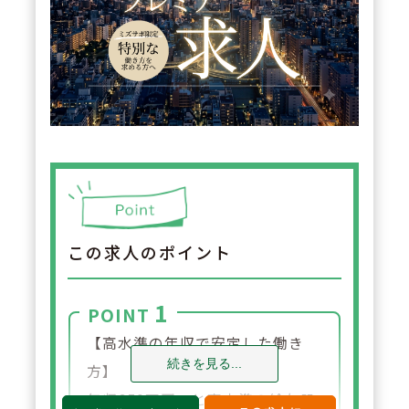
この求人のポイント
1
POINT
【高水準の年収で安定した働き
続きを見る...
方】
年収650万円～と高水準の給与設