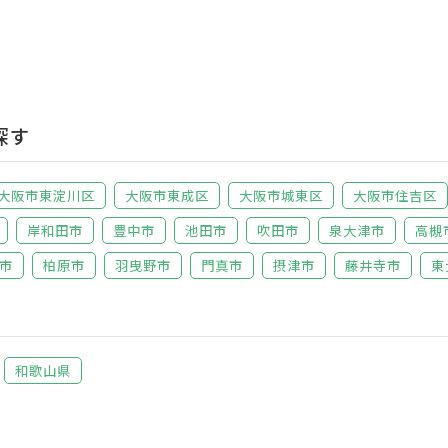
探す
大阪市東淀川区
大阪市東成区
大阪市城東区
大阪市住吉区
岸和田市
豊中市
池田市
吹田市
泉大津市
高槻
市
柏原市
羽曳野市
門真市
摂津市
藤井寺市
東
和歌山県