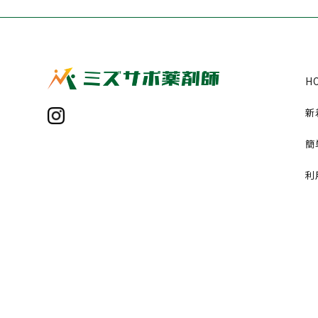
H
新
簡
利