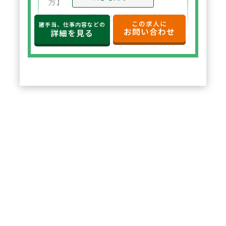
方】
年収650万円～と高水準の給与設
この求人に
諸手当、仕事内容などの
お問い合わせ
定。年俸制で収入の見通しも立て
詳細を見る
やすく、選択した都道府県内で安
定した環境でご勤務いただけま
す。
2
POINT
【住宅サポートが充実し安心して
スタート可能】
法人契約により初期費用の負担が
なく、家賃も上限5万円まで会社
負担。新たな環境でも安心して勤
務を開始できます。