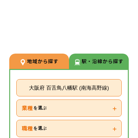
3
POINT
【経験が浅い方からでもキャリア
を築ける環境】
調剤経験の浅い方も応募可能。現
場での経験を積みながら、リクル
ーターや研修など＋αの業務チャ
地域から探す
駅・沿線から探す
レンジの可能性もございます。
大阪府 百舌鳥八幡駅 (南海高野線)
+
業種
を選ぶ
+
職種
を選ぶ