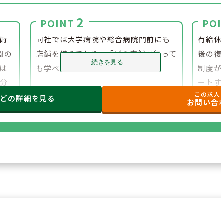
2
POINT
PO
術
同社では大学病院や総合病院門前にも
有給休
間の
店舗を構えており、「どの店舗に行って
後の
続きを見る...
は
も学べる環境」があります！
制度
り分
ート
この求人
て
などの
詳細を見る
お問い合