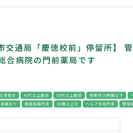
市交通局「慶徳校前」停留所】 
◎総合病院の門前薬局です
化率高め
40代以上歓迎
50代以上歓迎
残業月10時間以下
帰実績あり
機器設備充実
60歳以上可
ヘルプ体制充実
管理