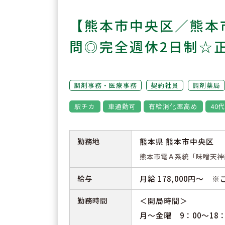
【熊本市中央区／熊本
問◎完全週休2日制☆
調剤事務・医療事務
契約社員
調剤薬局
駅チカ
車通勤可
有給消化率高め
40
勤務地
熊本県 熊本市中央区
熊本市電Ａ系統「味噌天神
給与
月給 178,000円～
勤務時間
＜開局時間＞
月〜金曜 9：00～18：