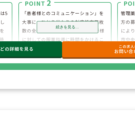
2
POINT
PO
は5
「患者様とのコミュニケーション」を
管理
にし
大事に、ひとり当たりの対応処方箋枚
方の募
続きを見る...
を
数の全社平均は19枚ほど。より患者様
によ
時
に対しての服薬指導に時間をかけるこ
市中
この求人
むこ
とができ、負担少なく勤務ができる社
などの
詳細を見る
お問い合
保
風の会社です。
ま