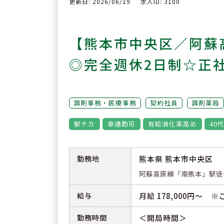
更新日: 2026/06/19
求人ID: 3100
【熊本市中央区／阿蘇
◎完全週休2日制☆正
調剤事務・医療事務
契約社員
調剤薬局
駅チカ
車通勤可
有給消化率高め
40
勤務地
熊本県 熊本市中央区
阿蘇高原線「南熊本」駅徒
給与
月給 178,000円～
勤務時間
＜開局時間＞