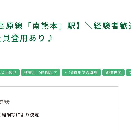
高原線「南熊本」駅】＼経験者歓
社員登用あり♪
代以上歓迎
残業月10時間以下
～18時までの職場
研修充実
歩6分
 ※ご経験等により決定