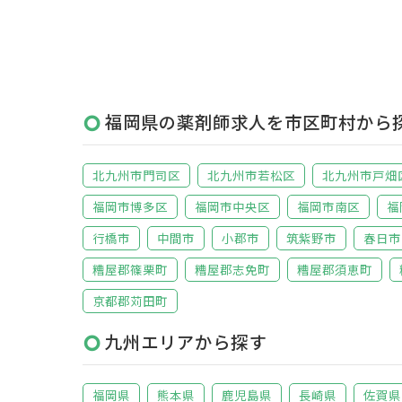
福岡県の薬剤師求人を市区町村から
北九州市門司区
北九州市若松区
北九州市戸畑
福岡市博多区
福岡市中央区
福岡市南区
福
行橋市
中間市
小郡市
筑紫野市
春日市
糟屋郡篠栗町
糟屋郡志免町
糟屋郡須恵町
京都郡苅田町
九州エリアから探す
福岡県
熊本県
鹿児島県
長崎県
佐賀県