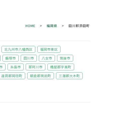
HOME
>
福岡県
> 田川郡添田町
北九州市八幡西区
福岡市東区
飯塚市
田川市
八女市
筑後市
市
糸島市
那珂川市
糟屋郡宇美町
遠賀郡岡垣町
朝倉郡筑前町
三潴郡大木町