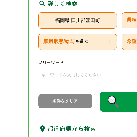
詳しく検索
福岡県 田川郡添田町
業種
+
雇用形態/給与
希望
を選ぶ
フリーワード
条件をクリア
都道府県から検索