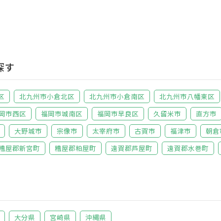
探す
区
北九州市小倉北区
北九州市小倉南区
北九州市八幡東区
岡市西区
福岡市城南区
福岡市早良区
久留米市
直方市
大野城市
宗像市
太宰府市
古賀市
福津市
朝倉
糟屋郡新宮町
糟屋郡粕屋町
遠賀郡芦屋町
遠賀郡水巻町
大分県
宮崎県
沖縄県