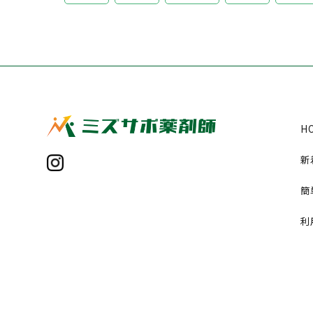
H
新
簡
利