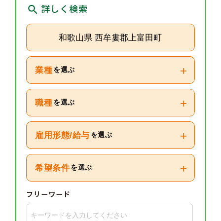
詳しく検索
和歌山県 西牟婁郡上富田町
+
業種
を選ぶ
+
職種
を選ぶ
+
雇用形態/給与
を選ぶ
+
希望条件
を選ぶ
フリーワード