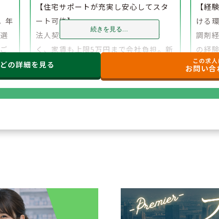
】
【住宅サポートが充実し安心してスタ
【経
。年
ート可能】
ける
続きを見る...
、選
法人契約により初期費用の負担がな
調剤
でご
く、家賃も上限5万円まで会社負担。新
の経
この求人
たな環境でも安心して勤務を開始でき
研修
などの
詳細を見る
お問い合
ます。
もご