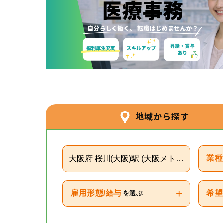
地域から探す
大阪府 桜川(大阪)駅 (大阪メトロ千日前線)
業種
+
雇用形態/給与
希望
を選ぶ