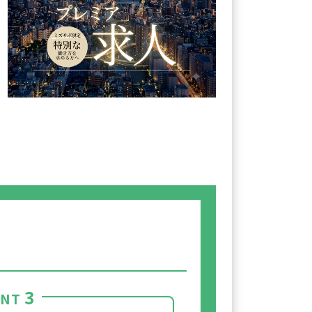
3
INT