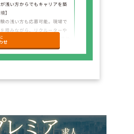
験が浅い方からでもキャリアを築
環境】
経験の浅い方も応募可能。現場で
験を積みながら、リクルーターや
に
など＋αの業務チャレンジの可能性
わせ
ざいます。