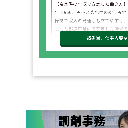
【高水準の年収で安定した働き方
年収650万円～と高水準の給与設定
俸制で収入の見通しも立てやすく
択した都道府県内で安定した環境
勤務いただけます。
諸手当、仕事内容