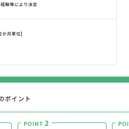
※ご経験等により決定
1か月単位]
のポイント
2
POINT
PO