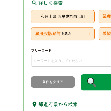
詳しく検索
和歌山県 西牟婁郡白浜町
業種
+
雇用形態/給与
希望
を選ぶ
フリーワード
条件をクリア
都道府県から検索