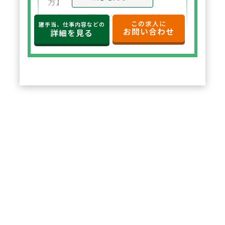
方】
年収650万円～と高水準の給与設
この求人に
諸手当、仕事内容などの
お問い合わせ
定。年俸制で収入の見通しも立て
詳細を見る
やすく、選択した都道府県内で安
定した環境でご勤務いただけま
す。
2
POINT
【住宅サポートが充実し安心して
スタート可能】
法人契約により初期費用の負担が
なく、家賃も上限5万円まで会社
負担。新たな環境でも安心して勤
務を開始できます。