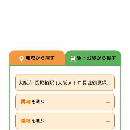
3
POINT
【経験が浅い方からでもキャリア
を築ける環境】
調剤経験の浅い方も応募可能。現
場での経験を積みながら、リクル
ーターや研修など＋αの業務チャ
地域から探す
駅・沿線から探す
レンジの可能性もございます。
大阪府 長堀橋駅 (大阪メトロ長堀鶴見緑地線)
+
業種
を選ぶ
+
職種
を選ぶ