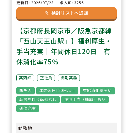
訪問診療への同行や単独訪問を通
更新日: 2026/07/23
求人ID: 3256
して、服薬後のフォローまで一貫
検討リストへ追加
して担当。患者様一人ひとりに寄
【京都府長岡京市／阪急京都線
り添った医療を実践できます。
「西山天王山駅」】福利厚生・
3
POINT
手当充実｜年間休日120日｜有
【安心の教育・フォロー体制】
休消化率75％
担当施設は先輩薬剤師から丁寧に
引き継ぎ。独り立ち後も相談しや
薬剤師
正社員
調剤薬局
すい環境が整っており、在宅未経
駅チカ
年間休日120日以上
有給消化率高め
験の方も安心してスタートできま
転居を伴う転勤なし
住宅手当（補助）あり
す。
研修充実
勤務地