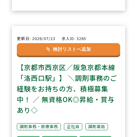
住宅手当など、多彩な手当も特徴
のひとつ。残業代も1分単位で支
給されます。
更新日: 2026/07/23
求人ID: 3265
2
POINT
検討リストへ追加
【生活を変えずに働けるエリア採
【京都市西京区／阪急京都本線
用】
姫路・神戸・京阪奈のエリア別採
「洛西口駅」】 ＼調剤事務のご
用のため、通勤1時間以上や転居
経験をお持ちの方、積極募集
を伴う異動はありません。生活基
中！ ／ 無資格OK◎昇給・賞与
盤を変えずに働けるため、地域に
あり◇
根ざして長くキャリアを築きたい
方に適した環境です。
調剤事務・医療事務
正社員
調剤薬局