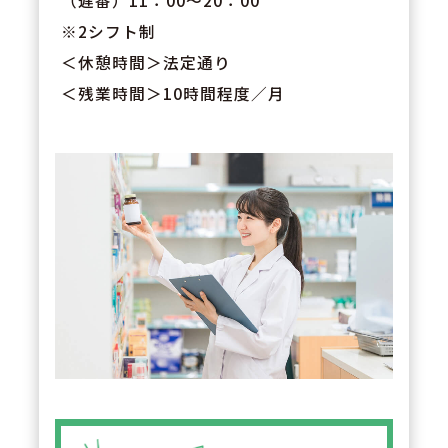
（遅番）11：00～20：00
※2シフト制
＜休憩時間＞法定通り
＜残業時間＞10時間程度／月