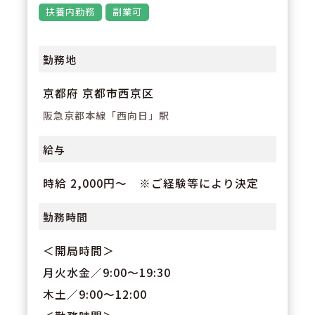
きるのかということを考え、薬剤
扶養内勤務
副業可
師が中心となりチャレンジできる
社風の会社です。
勤務地
京都府 京都市西京区
阪急京都本線「西向日」駅
給与
時給 2,000円～ ※ご経験等により決定
勤務時間
＜開局時間＞
月火水金／9:00～19:30
木土／9:00～12:00