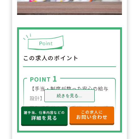
この求人のポイント
1
POINT
【手当・制度が整った安心の給与
続きを見る...
設計】
薬剤師手当や調整手当に加え、認
この求人に
諸手当、仕事内容などの
お問い合わせ
定薬剤師手当（月5,000円）、役
詳細を見る
職手当（月2万円～）、家族手当
（配偶者1万円・子5,000円）、