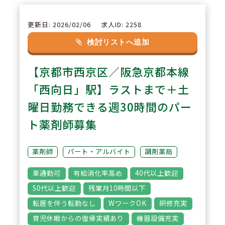
ことが可能です。
更新日: 2026/02/06
求人ID: 2258
2
POINT
検討リストへ追加
有給休暇消化毎年95％以上を継続
【京都市西京区／阪急京都本線
中！年間休日数は120日相当※店
舗間微差有り、ワークライフバラ
「西向日」駅】ラストまで＋土
ンスを大事にしたい方は両立しや
曜日勤務できる週30時間のパー
すい環境です。
ト薬剤師募集
3
POINT
薬剤師
パート・アルバイト
調剤薬局
【業務に「何かひとつプラス」を
車通勤可
有給消化率高め
40代以上歓迎
できる方を積極募集中】認知症カ
50代以上歓迎
残業月10時間以下
フェや、ジャパンダらいぶらりー
転居を伴う転勤なし
WワークOK
研修充実
の企画など患者様のために何がで
育児休暇からの復帰実績あり
機器設備充実