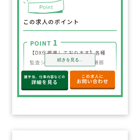
この求人のポイント
1
POINT
【DX化推進しております】各種
続きを見る...
監査システムや、各種調剤機器
（全自動分注機や全自動錠剤分包
この求人に
諸手当、仕事内容などの
お問い合わせ
機、軟膏練り機など）や、クラウ
詳細を見る
ド型の薬歴と一体型のレセコンを
導入。他店舗に来局歴のある患者
さまの服薬情報やアレルギー、副
作用歴等も情報を連携し確認する
ことが可能です。