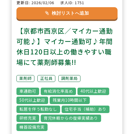
更新日: 2026/02/06
求人ID: 1751
2
POINT
検討リストへ追加
有給休暇消化毎年95％以上を継続
【京都市西京区／マイカー通勤
中！ワークライフバランスを大事
にしたい方は両立しやすい環境で
可能♪】マイカー通勤可♪年間
す。「ひとりで個人在宅には向か
休日120日以上の働きやすい職
わない」という方針があり、安心
場にて薬剤師募集!!
して働ける就業環境です。
薬剤師
正社員
調剤薬局
3
POINT
車通勤可
有給消化率高め
40代以上歓迎
【パート薬剤師さんも永年勤続報
50代以上歓迎
残業月10時間以下
奨制度有り♪】正社員は10万、パ
転居を伴う転勤なし
住宅手当（補助）あり
ートさんは5万の報奨がありま
研修充実
育児休暇からの復帰実績あり
す！
機器設備充実