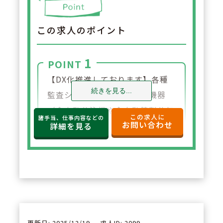
この求人のポイント
1
POINT
【DX化推進しております】各種
続きを見る...
監査システムや、各種調剤機器
（全自動分注機や全自動錠剤分包
この求人に
諸手当、仕事内容などの
お問い合わせ
機、軟膏練り機など）や、クラウ
詳細を見る
ド型の薬歴と一体型のレセコンを
導入。他店舗に来局歴のある患者
さまの服薬情報やアレルギー、副
作用歴等も情報を連携し確認する
ことが可能です。
更新日: 2025/12/19
求人ID: 2099