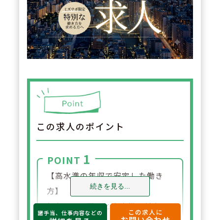
この求人のポイント
1
POINT
【高水準の年収で安定した働き
続きを見る...
方】
年収650万円～と高水準の給与設
この求人に
諸手当、仕事内容などの
お問い合わせ