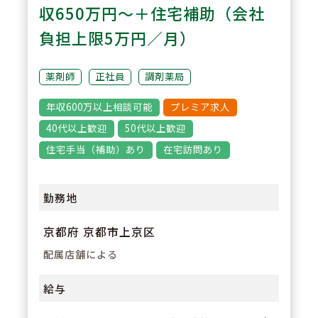
応処方箋枚数の全社平均は19枚ほ
収650万円～＋住宅補助（会社
ど。より患者様に対しての服薬指
負担上限5万円／月）
導に時間をかけることができ、負
担少なく勤務ができる社風の会社
薬剤師
正社員
調剤薬局
です。
年収600万以上相談可能
プレミア求人
40代以上歓迎
50代以上歓迎
3
POINT
住宅手当（補助）あり
在宅訪問あり
本社は福岡県にありますが、関東
エリア（東京・神奈川・千葉）で
勤務地
も積極的に店舗出店をしており、
京都府 京都市上京区
クリニックモール中心に店舗出店
配属店舗による
をしております。
給与