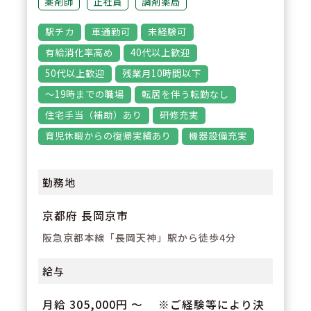
【経験が浅い方からでもキャリア
薬剤師
正社員
調剤薬局
を築ける環境】
駅チカ
車通勤可
未経験可
調剤経験の浅い方も応募可能。現
有給消化率高め
40代以上歓迎
場での経験を積みながら、リクル
50代以上歓迎
残業月10時間以下
ーターや研修など＋αの業務チャ
～19時までの職場
転居を伴う転勤なし
レンジの可能性もございます。
住宅手当（補助）あり
研修充実
育児休暇からの復帰実績あり
機器設備充実
勤務地
京都府 長岡京市
阪急京都本線「長岡天神」駅から徒歩4分
給与
月給 305,000円 〜 ※ご経験等により決