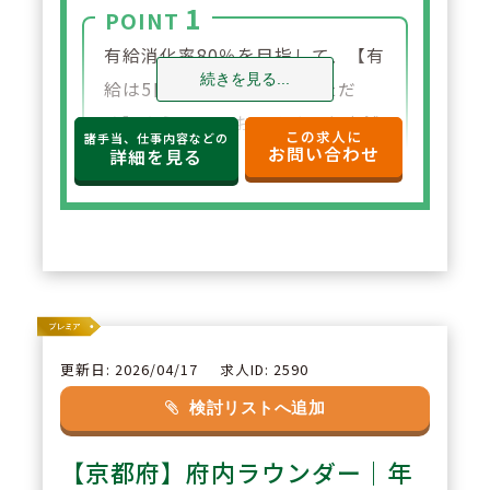
1
POINT
有給消化率80％を目指して、【有
続きを見る...
給は5日は必ず消化していただ
く】ようにしております。各店舗
この求人に
諸手当、仕事内容などの
お問い合わせ
ごとの人数配置を行っておりま
詳細を見る
す。具体的には、残業時間を含め
ての週40時間シフトを組むこと
で、プライベートとのバランスを
保てるよう会社として努力されて
います。
更新日: 2026/04/17
求人ID: 2590
2
POINT
検討リストへ追加
「患者様とのコミュニケーショ
【京都府】府内ラウンダー｜年
ン」を大事に、ひとり当たりの対