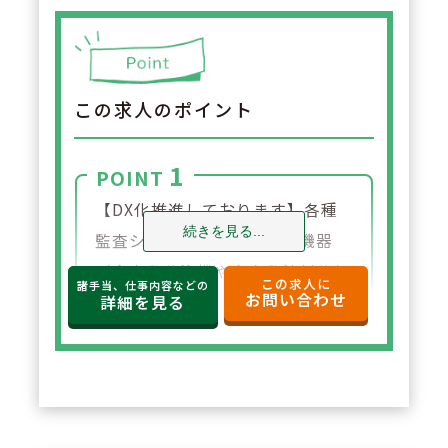
この求人のポイント
1
POINT
【DX化推進しております】各種
続きを見る...
監査システムや、各種調剤機器
（全自動分注機や全自動錠剤分包
この求人に
諸手当、仕事内容などの
お問い合わせ
機、軟膏練り機など）や、クラウ
詳細を見る
ド型の薬歴と一体型のレセコンを
導入。他店舗に来局歴のある患者
さまの服薬情報やアレルギー、副
作用歴等も情報を連携し確認する