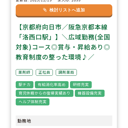
2
POINT
検討リストへ追加
有給休暇消化毎年95％以上を継続
【京都府向日市／阪急京都本線
中！年間休日数は120日相当※店
舗間微差有り、ワークライフバラ
「洛西口駅」】＼広域勤務(全国
ンスを大事にしたい方は両立しや
対象)コース◎賞与・昇給あり◎
すい環境です。
教育制度の整った環境♪／
3
POINT
薬剤師
正社員
調剤薬局
【業務に「何かひとつプラス」を
駅チカ
有給消化率高め
研修充実
できる方を積極募集中】認知症カ
育児休暇からの復帰実績あり
機器設備充実
フェや、ジャパンダらいぶらりー
ヘルプ体制充実
の企画など患者様のために何がで
きるのかということを考え、薬剤
勤務地
師が中心となりチャレンジできる