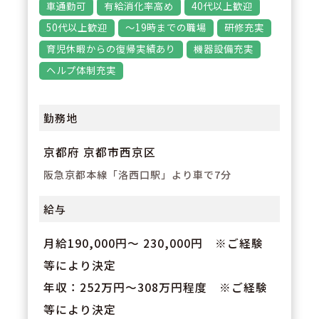
車通勤可
有給消化率高め
40代以上歓迎
3
POINT
50代以上歓迎
～19時までの職場
研修充実
【年間休日120日以上＋有給取得
育児休暇からの復帰実績あり
機器設備充実
率75％でWLB充実】
ヘルプ体制充実
職場環境の充実に力を入れている
同社。年間休日は120日以上、有
勤務地
給も取りやすくライフワークバラ
ンス◎。無理なく長く働ける体制
京都府 京都市西京区
が整っています。
阪急京都本線「洛西口駅」より車で7分
給与
月給190,000円〜 230,000円 ※ご経験
等により決定
年収：252万円～308万円程度 ※ご経験
等により決定