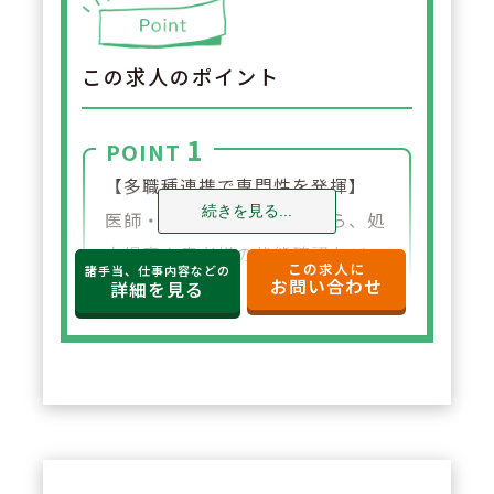
この求人のポイント
1
POINT
【多職種連携で専門性を発揮】
続きを見る...
医師・看護師と連携しながら、処
方提案や患者様の状態確認など、
この求人に
諸手当、仕事内容などの
お問い合わせ
薬剤師として専門性を活かして活
詳細を見る
躍できます。
2
POINT
【在宅医療にじっくり携われる環
境】