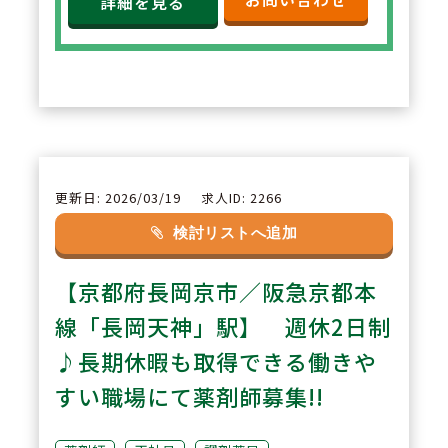
定。年俸制で収入の見通しも立て
詳細を見る
やすく、選択した都道府県内で安
定した環境でご勤務いただけま
す。
2
POINT
【住宅サポートが充実し安心して
更新日: 2026/03/19
求人ID: 2266
スタート可能】
検討リストへ追加
法人契約により初期費用の負担が
【京都府長岡京市／阪急京都本
なく、家賃も上限5万円まで会社
負担。新たな環境でも安心して勤
線「長岡天神」駅】 週休2日制
務を開始できます。
♪長期休暇も取得できる働きや
すい職場にて薬剤師募集!!
3
POINT