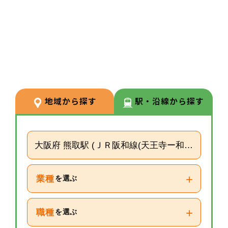
3
POINT
【経験が浅い方からでもキャリア
を築ける環境】
調剤経験の浅い方も応募可能。現
場での経験を積みながら、リクル
ーターや研修など＋αの業務チャ
地域から探す
駅・沿線から探す
レンジの可能性もございます。
大阪府 熊取駅 (ＪＲ阪和線(天王寺ー和歌山))
+
業種
を選ぶ
+
職種
を選ぶ