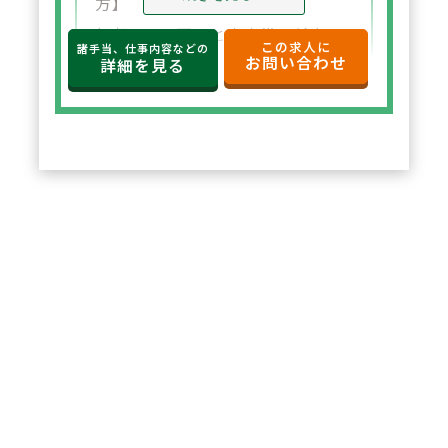
方】
年収650万円～と高水準の給与設
この求人に
諸手当、仕事内容などの
お問い合わせ
定。年俸制で収入の見通しも立て
詳細を見る
やすく、選択した都道府県内で安
定した環境でご勤務いただけま
す。
2
POINT
【住宅サポートが充実し安心して
スタート可能】
法人契約により初期費用の負担が
なく、家賃も上限5万円まで会社
負担。新たな環境でも安心して勤
務を開始できます。