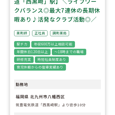
3
道「西黒崎」駅】＼ライフワー
POINT
【教育研修制度】「できる人」よ
クバランス◎最大7連休の長期休
り「やりたい人」を求められてお
暇あり♪活発なクラブ活動◎／
りますので、10年・20年後のビ
ジョンを想像できるような充実し
薬剤師
正社員
調剤薬局
た教育制度がございます。
駅チカ
年収600万以上相談可能
年間休日120日以上
～18時までの職場
研修充実
時短社員制度あり
育児休暇からの復帰実績あり
勤務地
福岡県 北九州市八幡西区
筑豊電気鉄道「西黒崎駅」より徒歩10分