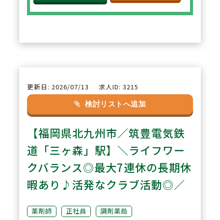
出来ます。
2
POINT
【リフレッシュ休暇制度】長期連
続休暇制度があり、最大で7連休
が取得できます。また分割で取得
更新日: 2026/07/13
求人ID: 3215
も可能でありご自身にあった休暇
検討リストへ追加
が取得できます。
【福岡県北九州市／筑豊電気鉄
3
道「三ヶ森」駅】＼ライフワー
POINT
【教育研修制度】「できる人」よ
クバランス◎最大7連休の長期休
り「やりたい人」を求められてお
暇あり♪活発なクラブ活動◎／
りますので、10年・20年後のビ
ジョンを想像できるような充実し
薬剤師
正社員
調剤薬局