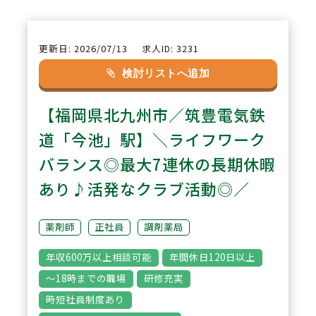
【リフレッシュ休暇制度】長期連
続休暇制度があり、最大で7連休
が取得できます。また分割で取得
更新日: 2026/07/13
求人ID: 3231
も可能でありご自身にあった休暇
検討リストへ追加
が取得できます。
【福岡県北九州市／筑豊電気鉄
3
道「今池」駅】＼ライフワーク
POINT
【教育研修制度】「できる人」よ
バランス◎最大7連休の長期休暇
り「やりたい人」を求められてお
あり♪活発なクラブ活動◎／
りますので、10年・20年後のビ
ジョンを想像できるような充実し
薬剤師
正社員
調剤薬局
た教育制度がございます。
年収600万以上相談可能
年間休日120日以上
～18時までの職場
研修充実
時短社員制度あり