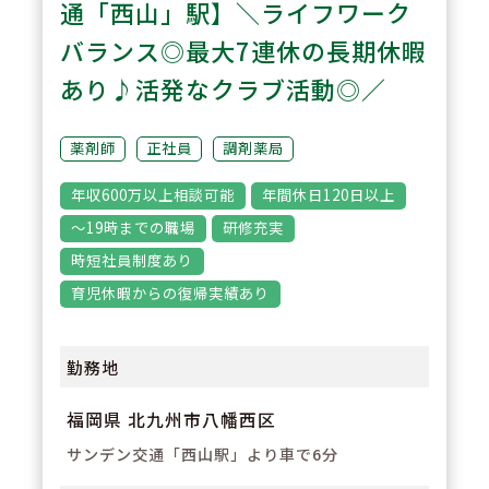
3
通「西山」駅】＼ライフワーク
POINT
【教育研修制度】「できる人」よ
バランス◎最大7連休の長期休暇
り「やりたい人」を求められてお
あり♪活発なクラブ活動◎／
りますので、10年・20年後のビ
ジョンを想像できるような充実し
薬剤師
正社員
調剤薬局
た教育制度がございます。
年収600万以上相談可能
年間休日120日以上
～19時までの職場
研修充実
時短社員制度あり
育児休暇からの復帰実績あり
勤務地
福岡県 北九州市八幡西区
サンデン交通「西山駅」より車で6分