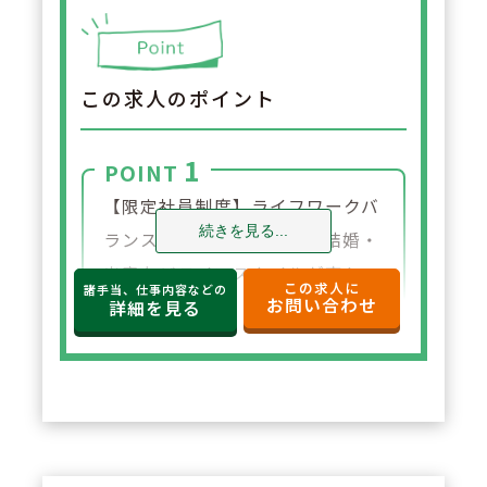
この求人のポイント
1
POINT
【限定社員制度】ライフワークバ
続きを見る...
ランスを重視されており、結婚・
出産などライフスタイルが変わっ
この求人に
諸手当、仕事内容などの
お問い合わせ
た場合、社員区分を変更する事が
詳細を見る
出来ます。
2
POINT
【リフレッシュ休暇制度】長期連
続休暇制度があり、最大で7連休