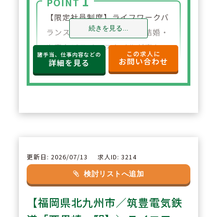
1
POINT
【限定社員制度】ライフワークバ
続きを見る...
ランスを重視されており、結婚・
出産などライフスタイルが変わっ
この求人に
諸手当、仕事内容などの
お問い合わせ
た場合、社員区分を変更する事が
詳細を見る
出来ます。
2
POINT
【リフレッシュ休暇制度】長期連
続休暇制度があり、最大で7連休
が取得できます。また分割で取得
更新日: 2026/07/13
求人ID: 3214
も可能でありご自身にあった休暇
検討リストへ追加
が取得できます。
【福岡県北九州市／筑豊電気鉄