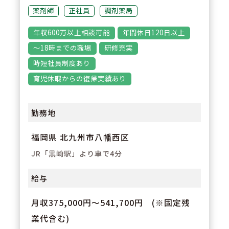
ジョンを想像できるような充実し
薬剤師
正社員
調剤薬局
た教育制度がございます。
年収600万以上相談可能
年間休日120日以上
～18時までの職場
研修充実
時短社員制度あり
育児休暇からの復帰実績あり
勤務地
福岡県 北九州市八幡西区
JR「黒崎駅」より車で4分
給与
月収375,000円～541,700円 (※固定残
業代含む)