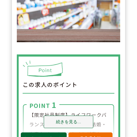
この求人のポイント
1
POINT
【限定社員制度】ライフワークバ
続きを見る...
ランスを重視されており、結婚・
出産などライフスタイルが変わっ