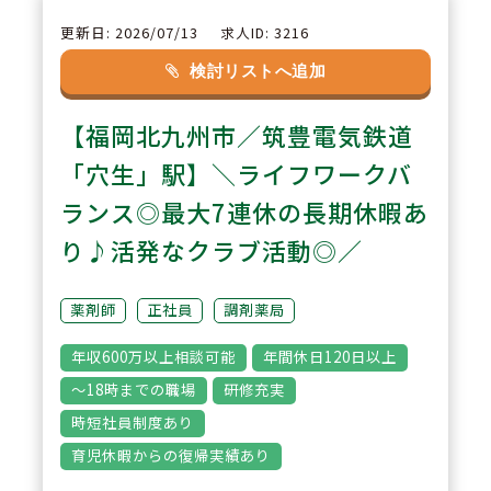
が取得できます。また分割で取得
更新日: 2026/07/13
求人ID: 3216
も可能でありご自身にあった休暇
検討リストへ追加
が取得できます。
【福岡北九州市／筑豊電気鉄道
3
「穴生」駅】＼ライフワークバ
POINT
【教育研修制度】「できる人」よ
ランス◎最大7連休の長期休暇あ
り「やりたい人」を求められてお
り♪活発なクラブ活動◎／
りますので、10年・20年後のビ
ジョンを想像できるような充実し
薬剤師
正社員
調剤薬局
た教育制度がございます。
年収600万以上相談可能
年間休日120日以上
～18時までの職場
研修充実
時短社員制度あり
育児休暇からの復帰実績あり