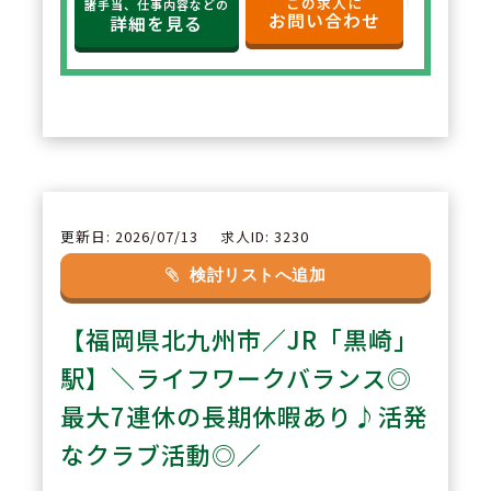
この求人に
諸手当、仕事内容などの
お問い合わせ
た場合、社員区分を変更する事が
詳細を見る
出来ます。
2
POINT
【リフレッシュ休暇制度】長期連
続休暇制度があり、最大で7連休
が取得できます。また分割で取得
更新日: 2026/07/13
求人ID: 3230
も可能でありご自身にあった休暇
検討リストへ追加
が取得できます。
【福岡県北九州市／JR「黒崎」
3
駅】＼ライフワークバランス◎
POINT
【教育研修制度】「できる人」よ
最大7連休の長期休暇あり♪活発
り「やりたい人」を求められてお
なクラブ活動◎／
りますので、10年・20年後のビ