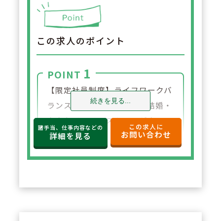
この求人のポイント
1
POINT
【限定社員制度】ライフワークバ
続きを見る...
ランスを重視されており、結婚・
出産などライフスタイルが変わっ
この求人に
諸手当、仕事内容などの
お問い合わせ
た場合、社員区分を変更する事が
詳細を見る
出来ます。
2
POINT
【リフレッシュ休暇制度】長期連
続休暇制度があり、最大で7連休