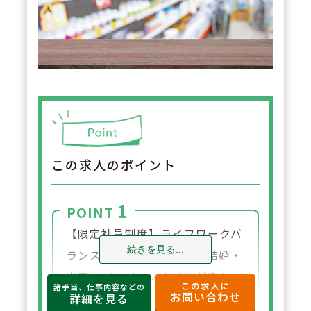
この求人のポイント
1
POINT
【限定社員制度】ライフワークバ
続きを見る...
ランスを重視されており、結婚・
出産などライフスタイルが変わっ
この求人に
諸手当、仕事内容などの
お問い合わせ
た場合、社員区分を変更する事が
詳細を見る