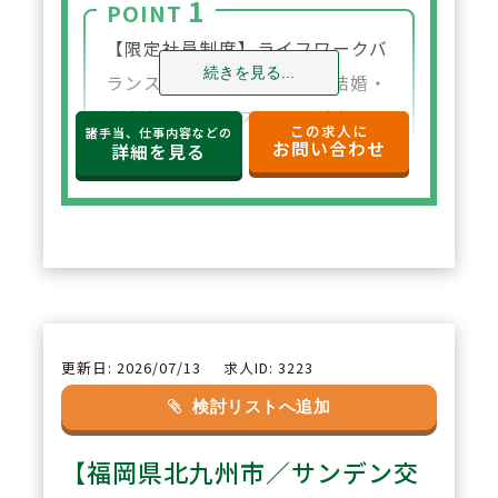
1
POINT
【限定社員制度】ライフワークバ
続きを見る...
ランスを重視されており、結婚・
出産などライフスタイルが変わっ
この求人に
諸手当、仕事内容などの
お問い合わせ
た場合、社員区分を変更する事が
詳細を見る
出来ます。
2
POINT
【リフレッシュ休暇制度】長期連
続休暇制度があり、最大で7連休
が取得できます。また分割で取得
更新日: 2026/07/13
求人ID: 3223
も可能でありご自身にあった休暇
検討リストへ追加
が取得できます。
【福岡県北九州市／サンデン交