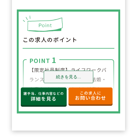
この求人のポイント
1
POINT
【限定社員制度】ライフワークバ
続きを見る...
ランスを重視されており、結婚・
出産などライフスタイルが変わっ
この求人に
諸手当、仕事内容などの
お問い合わせ
た場合、社員区分を変更する事が
詳細を見る
出来ます。
2
POINT