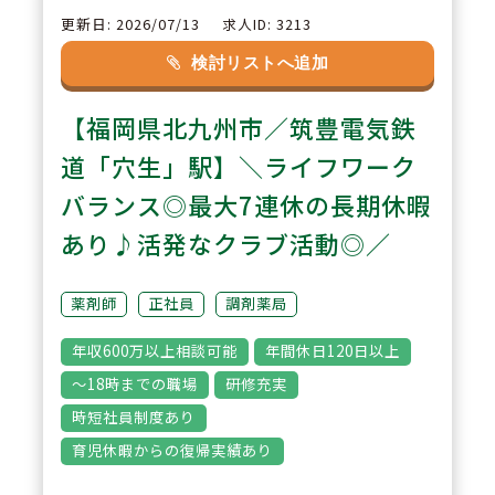
が取得できます。また分割で取得
更新日: 2026/07/13
求人ID: 3213
も可能でありご自身にあった休暇
検討リストへ追加
が取得できます。
【福岡県北九州市／筑豊電気鉄
3
道「穴生」駅】＼ライフワーク
POINT
【教育研修制度】「できる人」よ
バランス◎最大7連休の長期休暇
り「やりたい人」を求められてお
あり♪活発なクラブ活動◎／
りますので、10年・20年後のビ
ジョンを想像できるような充実し
薬剤師
正社員
調剤薬局
た教育制度がございます。
年収600万以上相談可能
年間休日120日以上
～18時までの職場
研修充実
時短社員制度あり
育児休暇からの復帰実績あり