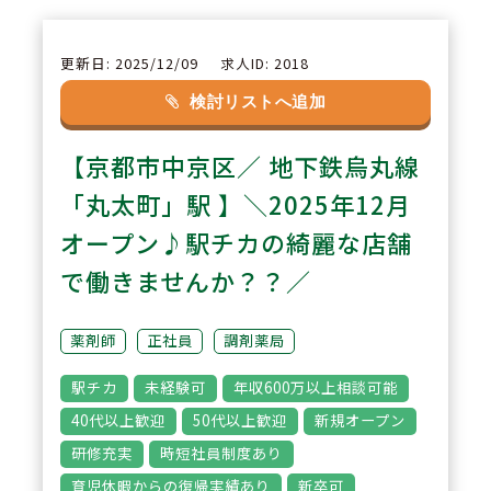
2
POINT
【住まいのサポートが充実】
更新日: 2025/12/09
求人ID: 2018
家賃の半額補助（上限4万円）に
検討リストへ追加
加え、通勤が困難な場合は賃貸契
【京都市中京区／ 地下鉄烏丸線
約時の初期費用を会社が貸与する
制度を完備。新生活や転居を伴う
「丸太町」駅 】＼2025年12月
転職も安心してスタートできま
オープン♪駅チカの綺麗な店舗
す。
で働きませんか？？／
3
POINT
薬剤師
正社員
調剤薬局
【安定した待遇で長く働ける】
駅チカ
未経験可
年収600万以上相談可能
賞与は年2回・計4ヶ月分（過去実
40代以上歓迎
50代以上歓迎
新規オープン
績）を支給。日々の頑張りをしっ
研修充実
時短社員制度あり
かり評価する制度が整っており、
育児休暇からの復帰実績あり
新卒可