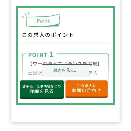
この求人のポイント
1
POINT
【ワークライフバランスを実現】
続きを見る...
土日祝休み・18時閉局・駅チカ
と、働きやすい条件が揃っていま
この求人に
諸手当、仕事内容などの
お問い合わせ
す。プライベートの時間をしっか
詳細を見る
り確保できるため、オン・オフの
メリハリをつけて長く活躍できる
環境です。