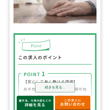
この求人のポイント
1
POINT
【安心して長く働ける環境】
続きを見る...
月平均残業10時間、有給取得平均
15日、育児休業取得率は男女とも
この求人に
諸手当、仕事内容などの
お問い合わせ
100％と、安心して長く働ける環
詳細を見る