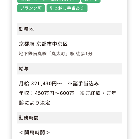
安定した収入を得ながら安心して
ブランク可
引っ越し手当あり
キャリアを築けます。
勤務地
京都府 京都市中京区
地下鉄烏丸線「丸太町」駅 徒歩1分
給与
月給 321,430円～ ※諸手当込み
年収：450万円～600万 ※ご経験・ご年
齢により決定
勤務時間
＜開局時間＞