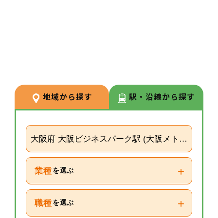
3
POINT
【経験が浅い方からでもキャリア
を築ける環境】
調剤経験の浅い方も応募可能。現
場での経験を積みながら、リクル
ーターや研修など＋αの業務チャ
地域から探す
駅・沿線から探す
レンジの可能性もございます。
大阪府 大阪ビジネスパーク駅 (大阪メトロ長堀鶴
+
業種
を選ぶ
+
職種
を選ぶ