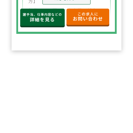
方】
年収650万円～と高水準の給与設
この求人に
諸手当、仕事内容などの
お問い合わせ
定。年俸制で収入の見通しも立て
詳細を見る
やすく、選択した都道府県内で安
定した環境でご勤務いただけま
す。
2
POINT
【住宅サポートが充実し安心して
スタート可能】
法人契約により初期費用の負担が
なく、家賃も上限5万円まで会社
負担。新たな環境でも安心して勤
務を開始できます。