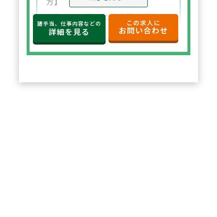
方】
年収650万円～と高水準の給与設
この求人に
諸手当、仕事内容などの
お問い合わせ
定。年俸制で収入の見通しも立て
詳細を見る
やすく、選択した都道府県内で安
定した環境でご勤務いただけま
す。
2
POINT
【住宅サポートが充実し安心して
スタート可能】
法人契約により初期費用の負担が
なく、家賃も上限5万円まで会社
負担。新たな環境でも安心して勤
務を開始できます。