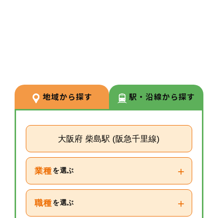
3
POINT
【経験が浅い方からでもキャリア
を築ける環境】
調剤経験の浅い方も応募可能。現
場での経験を積みながら、リクル
ーターや研修など＋αの業務チャ
地域から探す
駅・沿線から探す
レンジの可能性もございます。
大阪府 柴島駅 (阪急千里線)
+
業種
を選ぶ
+
職種
を選ぶ