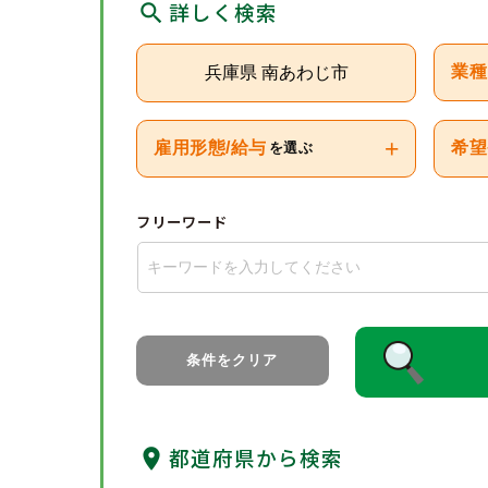
詳しく検索
兵庫県 南あわじ市
業種
+
雇用形態/給与
希望
を選ぶ
フリーワード
条件をクリア
都道府県から検索