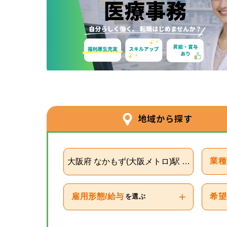
地域から探す
大阪府 なかもず(大阪メトロ)駅 (大阪メトロ
業種
+
雇用形態/給与
希望
を選ぶ