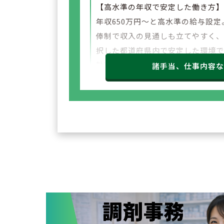
【高水準の年収で安定した働き方
年収650万円～と高水準の給与設定
俸制で収入の見通しも立てやすく
択した都道府県内で安定した環境
勤務いただけます。
諸手当、仕事内容