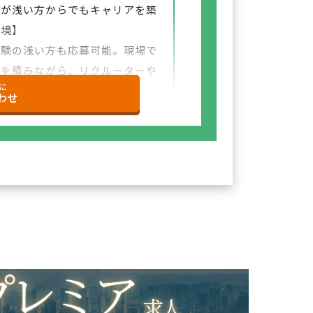
験が浅い方からでもキャリアを築
環境】
経験の浅い方も応募可能。現場で
験を積みながら、リクルーターや
に
など＋αの業務チャレンジの可能性
わせ
ざいます。