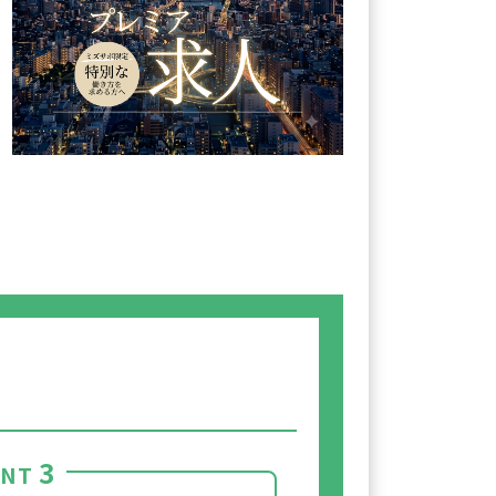
3
INT