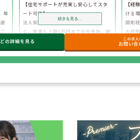
】
【住宅サポートが充実し安心してスタ
【経
。年
ート可能】
ける
続きを見る...
、選
法人契約により初期費用の負担がな
調剤
でご
く、家賃も上限5万円まで会社負担。新
の経
この求人
たな環境でも安心して勤務を開始でき
研修
などの
詳細を見る
お問い合
ます。
もご