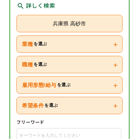
詳しく検索
兵庫県 高砂市
+
業種
を選ぶ
+
職種
を選ぶ
+
雇用形態/給与
を選ぶ
+
希望条件
を選ぶ
フリーワード