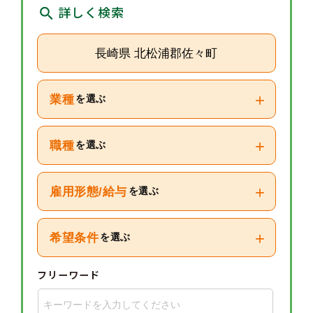
詳しく検索
長崎県 北松浦郡佐々町
+
業種
を選ぶ
+
職種
を選ぶ
+
雇用形態/給与
を選ぶ
+
希望条件
を選ぶ
フリーワード