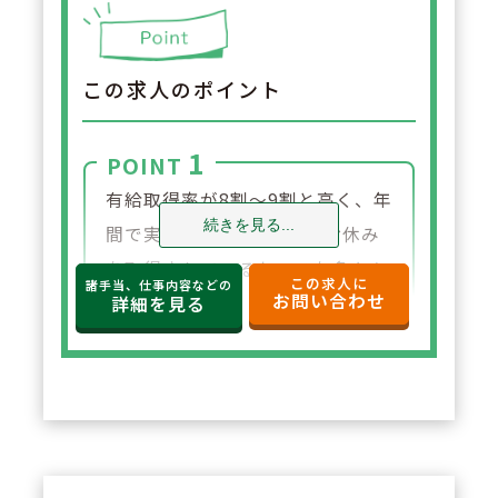
この求人のポイント
1
POINT
有給取得率が8割～9割と高く、年
続きを見る...
間で実質120日～130日のお休み
を取得されているケースも多々あ
この求人に
諸手当、仕事内容などの
お問い合わせ
ります。
詳細を見る
2
POINT
【女性が働きやすい職場です】
育児休業100％取得、復帰率も10
0％です。また、近隣に店舗展開