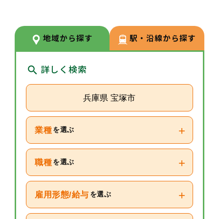
ギー疾患療養指導士、介護事務管
理士など54種類180名が資格を取
得しております。常にスキルアッ
地域から探す
駅・沿線から探す
プや新しいことへのチャレンジが
しやすい環境です。
詳しく検索
兵庫県 宝塚市
+
業種
を選ぶ
+
職種
を選ぶ
+
雇用形態/給与
を選ぶ