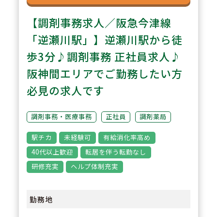
【調剤事務求人／阪急今津線
「逆瀬川駅」】逆瀬川駅から徒
歩3分♪調剤事務 正社員求人♪
阪神間エリアでご勤務したい方
必見の求人です
調剤事務・医療事務
正社員
調剤薬局
駅チカ
未経験可
有給消化率高め
40代以上歓迎
転居を伴う転勤なし
研修充実
ヘルプ体制充実
勤務地