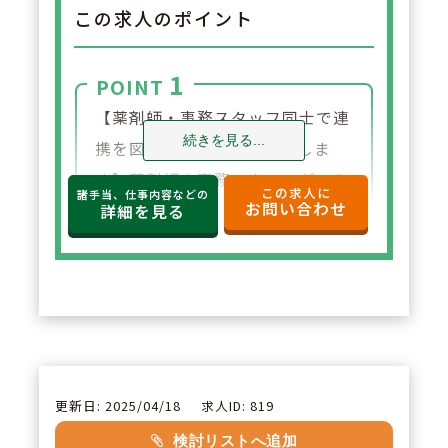
この求人のポイント
1
POINT
【薬剤師・事務スタッフ同士で連
続きを見る...
携を図り、スムーズに対応しま
す】薬剤師や事務スタッフがコミ
この求人に
諸手当、仕事内容などの
お問い合わせ
ュニケーションを密に図り、連携
詳細を見る
することがとても大切です。スタ
ッフ全員一丸となって、スムーズ
な調剤、投薬、サービスを行うよ
う努めています。
2
POINT
更新日: 2025/04/18
求人ID: 819
【学ぶ意欲のある方への会社サポ
検討リストへ追加