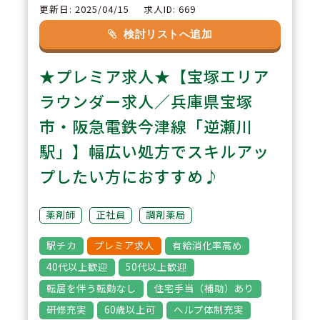
ートが充実】社内認定制度・SAP
更新日: 2025/04/15
求人ID: 669
プログラム：eラーニングや学術
検討リストへ追加
勉強会参加などの課題をクリアす
★プレミア求人★【宝塚エリア
ることで、学術費を支給（年12万
円～100万円）しており、支援が
ラウンダー求人／兵庫県宝塚
手厚い企業です。
市・阪急電鉄今津線「逆瀬川
駅」】幅広い処方でスキルアッ
3
POINT
プしたい方におすすめ♪
【新たな資格取得支援が充実】サ
プリメントアドバイザー、アレル
薬剤師
正社員
調剤薬局
ギー疾患療養指導士、介護事務管
駅チカ
プレミア求人
有給消化率高め
理士など54種類180名が資格を取
40代以上歓迎
50代以上歓迎
得しております。常にスキルアッ
転居を伴う転勤なし
住宅手当（補助）あり
プや新しいことへのチャレンジが
研修充実
60歳以上可
ヘルプ体制充実