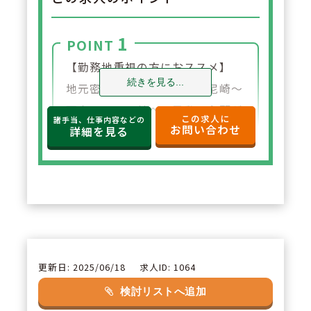
1
POINT
【勤務地重視の方におススメ】
続きを見る...
地元密着の店舗展開の為、尼崎～
西宮のエリア外への異動の心配が
この求人に
諸手当、仕事内容などの
お問い合わせ
ありません。
詳細を見る
2
POINT
【女性が働きやすい職場です】
育児休業100％取得、復帰率も10
0％です。また、近隣に店舗展開
をしているため、いざという時の
更新日: 2025/06/18
求人ID: 1064
応援・支援体制も整っています。
検討リストへ追加