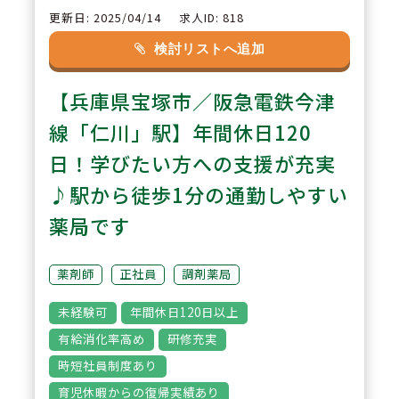
をしているため、いざという時の
更新日: 2025/04/14
求人ID: 818
応援・支援体制も整っています。
検討リストへ追加
3
【兵庫県宝塚市／阪急電鉄今津
POINT
線「仁川」駅】年間休日120
【薬剤師として幅広いスキルを構
築できる】
日！学びたい方への支援が充実
調剤専門店、調剤併設店、ドラッ
♪駅から徒歩1分の通勤しやすい
グと3つの業態を整えている為、
薬局です
薬剤師として多角的な経験が積め
ます。
薬剤師
正社員
調剤薬局
未経験可
年間休日120日以上
有給消化率高め
研修充実
時短社員制度あり
育児休暇からの復帰実績あり