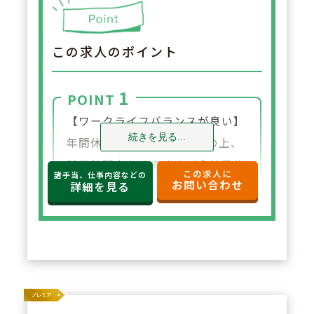
この求人のポイント
1
POINT
【ワークライフバランスが良い】
続きを見る...
年間休日120日と多く、その上、
残業時間少なめです！（全社平均
この求人に
諸手当、仕事内容などの
お問い合わせ
で月単位での残業時間が12時間）
詳細を見る
平均勤続年数も9年と長く続ける
方が多い会社です。
2
POINT
【学ぶ意欲のある方への会社サポ