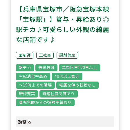
3
【兵庫県宝塚市／阪急宝塚本線
POINT
「宝塚駅」】賞与・昇給あり◎
アクセス抜群！駅徒歩2分！
阪急今津線沿線「逆瀬川駅」から
駅チカ♪可愛らしい外観の綺麗
の好立地です。
な店舗です♪
薬剤師
正社員
調剤薬局
駅チカ
未経験可
年間休日120日以上
有給消化率高め
40代以上歓迎
～19時までの職場
転居を伴う転勤なし
研修充実
時短社員制度あり
育児休暇からの復帰実績あり
勤務地