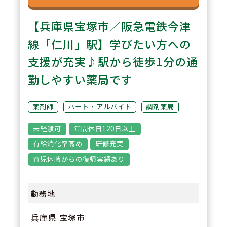
ートが充実】公的資格取得・自己
【兵庫県宝塚市／阪急電鉄今津
啓発支援制度がございます。資格
取得費用は会社で全額負担いたし
線「仁川」駅】学びたい方への
ます！！
支援が充実♪駅から徒歩1分の通
勤しやすい薬局です
3
POINT
【駅から徒歩4分】阪急宝塚線と
薬剤師
パート・アルバイト
調剤薬局
阪急今津線のある、「宝塚駅」よ
未経験可
年間休日120日以上
り徒歩4分の立地にあります。
有給消化率高め
研修充実
育児休暇からの復帰実績あり
勤務地
兵庫県 宝塚市