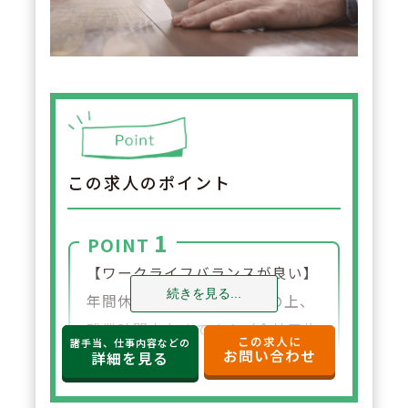
この求人のポイント
1
POINT
【ワークライフバランスが良い】
続きを見る...
年間休日120日と多く、その上、
残業時間少なめです！（全社平均
この求人に
諸手当、仕事内容などの
お問い合わせ
で月単位での残業時間が12時間）
詳細を見る
平均勤続年数も9年と長く続ける