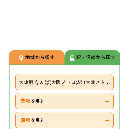
3
POINT
【経験が浅い方からでもキャリア
を築ける環境】
調剤経験の浅い方も応募可能。現
場での経験を積みながら、リクル
ーターや研修など＋αの業務チャ
地域から探す
駅・沿線から探す
レンジの可能性もございます。
大阪府 なんば(大阪メトロ)駅 (大阪メトロ四つ橋線
+
業種
を選ぶ
+
職種
を選ぶ