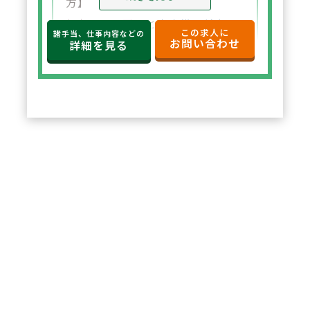
方】
年収650万円～と高水準の給与設
この求人に
諸手当、仕事内容などの
お問い合わせ
定。年俸制で収入の見通しも立て
詳細を見る
やすく、選択した都道府県内で安
定した環境でご勤務いただけま
す。
2
POINT
【住宅サポートが充実し安心して
スタート可能】
法人契約により初期費用の負担が
なく、家賃も上限5万円まで会社
負担。新たな環境でも安心して勤
務を開始できます。