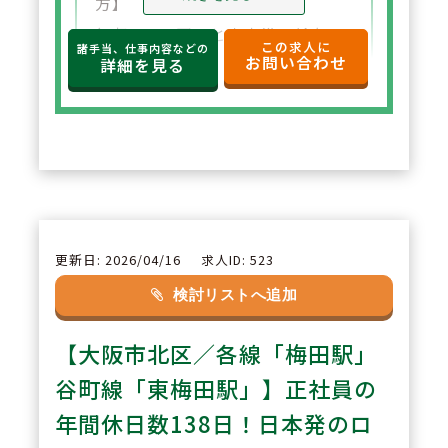
方】
年収650万円～と高水準の給与設
この求人に
諸手当、仕事内容などの
お問い合わせ
定。年俸制で収入の見通しも立て
詳細を見る
やすく、選択した都道府県内で安
定した環境でご勤務いただけま
す。
2
POINT
【住宅サポートが充実し安心して
更新日: 2026/04/16
求人ID: 523
スタート可能】
検討リストへ追加
法人契約により初期費用の負担が
【大阪市北区／各線「梅田駅」
なく、家賃も上限5万円まで会社
負担。新たな環境でも安心して勤
谷町線「東梅田駅」】正社員の
務を開始できます。
年間休日数138日！日本発のロ