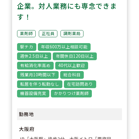
企業。対人業務にも専念できま
3
POINT
す！
【リードファルシス導入店舗】ロ
ボット調剤を行っている店舗です
薬剤師
正社員
調剤薬局
ので、ピッキング業務はもちろん
駅チカ
年収600万以上相談可能
のこと、在庫管理・棚卸の手間が
週休2.5日以上
年間休日120日以上
ほぼ無くなり、業務のスリム化が
有給消化率高め
40代以上歓迎
できている就業環境です。
残業月10時間以下
総合科目
転居を伴う転勤なし
在宅訪問あり
機器設備充実
かかりつけ薬剤師
勤務地
大阪府
JR「大阪駅」徒歩2分、大阪メトロ「西梅田