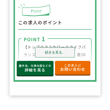
この求人のポイント
1
POINT
【トップクラスのワークライフバ
続きを見る...
ランス】年間休日数138日、週38
時間労働、月平均残業時間1.7時
この求人に
諸手当、仕事内容などの
お問い合わせ
間とトップクラスの就業条件に加
詳細を見る
え、どの店舗も駅近好立地。転居
の心配もなく就業が可能です。
2
POINT
【対人業務に専念できる職場環