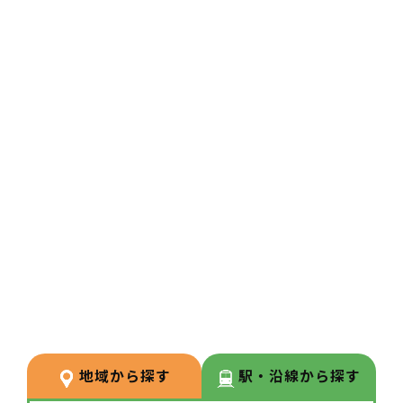
境】対物業務を最大限ICT化し、
働き方に対するマインドも最先端
に。薬剤師さんは対人業務に集中
することで、患者様の「真のお困
りごと」の解決に向けて業務を行
うことができます。
3
POINT
【リードファルシス導入店舗】ロ
ボット調剤を行っている店舗です
ので、ピッキング業務はもちろん
のこと、在庫管理・棚卸の手間が
ほぼ無くなり、業務のスリム化が
地域から探す
駅・沿線から探す
できている就業環境です。