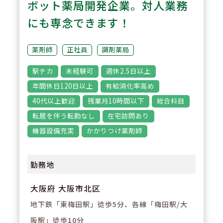
ボット薬局開発企業。対人業務
3
POINT
にも専念できます！
【経験が浅い方からでもキャリア
を築ける環境】
薬剤師
正社員
調剤薬局
調剤経験の浅い方も応募可能。現
駅チカ
未経験可
週休2.5日以上
場での経験を積みながら、リクル
年間休日120日以上
有給消化率高め
ーターや研修など＋αの業務チャ
40代以上歓迎
残業月10時間以下
総合科目
レンジの可能性もございます。
転居を伴う転勤なし
在宅訪問あり
機器設備充実
かかりつけ薬剤師
勤務地
大阪府 大阪市北区
地下鉄「東梅田駅」徒歩5分、各線「梅田駅/大
阪駅」徒歩10分