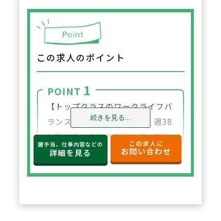
この求人のポイント
1
POINT
【トップクラスのワークライフバ
続きを見る...
ランス】年間休日数138日、週38
時間労働、月平均残業時間1.7時
この求人に
諸手当、仕事内容などの
お問い合わせ
間とトップクラスの就業条件に加
詳細を見る
え、どの店舗も駅近好立地。転居
の心配もなく就業が可能です。
2
POINT