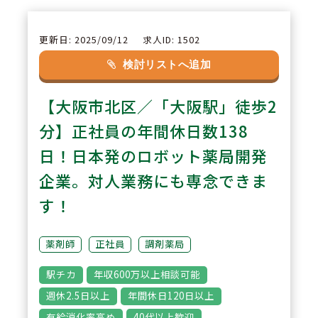
【対人業務に専念できる職場環
境】対物業務を最大限ICT化し、
更新日: 2025/09/12
求人ID: 1502
働き方に対するマインドも最先端
検討リストへ追加
に。薬剤師さんは対人業務に集中
【大阪市北区／「大阪駅」徒歩2
することで、患者様の「真のお困
りごと」の解決に向けて業務を行
分】正社員の年間休日数138
うことができます。
日！日本発のロボット薬局開発
企業。対人業務にも専念できま
3
POINT
す！
【交通アクセス抜群】東梅田駅徒
歩5分、各線梅田駅・大阪駅から
薬剤師
正社員
調剤薬局
徒歩10分！なおかつ地下を通って
駅チカ
年収600万以上相談可能
移動すれば涼しく・雨にもほぼ濡
週休2.5日以上
年間休日120日以上
れずに通勤が可能です。
有給消化率高め
40代以上歓迎