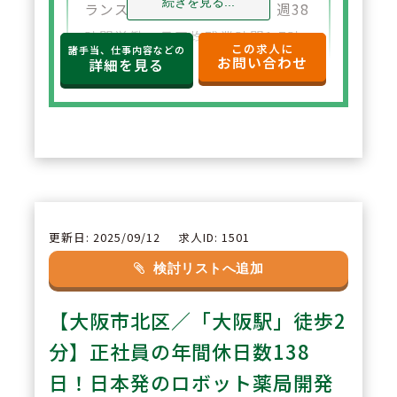
続きを見る...
ランス】年間休日数138日、週38
時間労働、月平均残業時間1.7時
この求人に
諸手当、仕事内容などの
お問い合わせ
間とトップクラスの就業条件に加
詳細を見る
え、どの店舗も駅近好立地。転居
の心配もなく就業が可能です。
2
POINT
【対人業務に専念できる職場環
境】対物業務を最大限ICT化し、
更新日: 2025/09/12
求人ID: 1501
働き方に対するマインドも最先端
検討リストへ追加
に。薬剤師さんは対人業務に集中
【大阪市北区／「大阪駅」徒歩2
することで、患者様の「真のお困
りごと」の解決に向けて業務を行
分】正社員の年間休日数138
うことができます。
日！日本発のロボット薬局開発