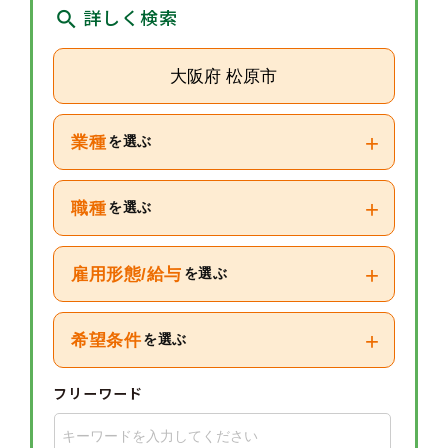
詳しく検索
大阪府 松原市
+
業種
を選ぶ
+
職種
を選ぶ
+
雇用形態/給与
を選ぶ
+
希望条件
を選ぶ
フリーワード