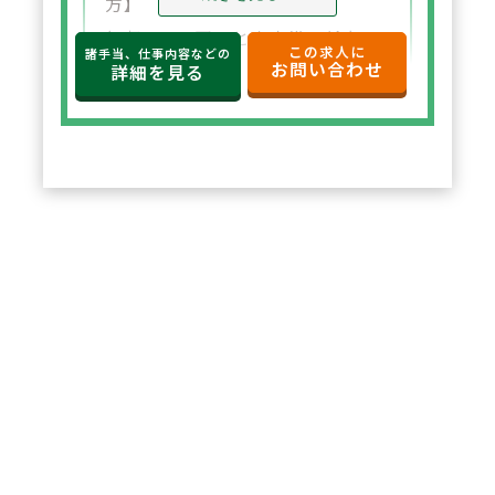
方】
年収650万円～と高水準の給与設
この求人に
諸手当、仕事内容などの
お問い合わせ
定。年俸制で収入の見通しも立て
詳細を見る
やすく、選択した都道府県内で安
定した環境でご勤務いただけま
す。
2
POINT
【住宅サポートが充実し安心して
スタート可能】
法人契約により初期費用の負担が
なく、家賃も上限5万円まで会社
負担。新たな環境でも安心して勤
務を開始できます。