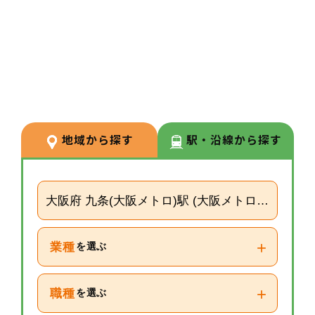
3
POINT
【経験が浅い方からでもキャリア
を築ける環境】
調剤経験の浅い方も応募可能。現
場での経験を積みながら、リクル
ーターや研修など＋αの業務チャ
地域から探す
駅・沿線から探す
レンジの可能性もございます。
大阪府 九条(大阪メトロ)駅 (大阪メトロ中央線)
+
業種
を選ぶ
+
職種
を選ぶ