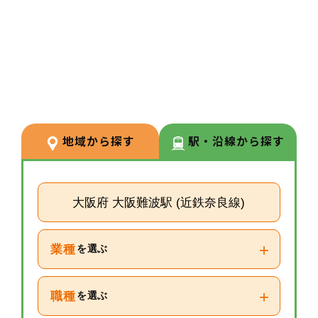
3
POINT
【経験が浅い方からでもキャリア
を築ける環境】
調剤経験の浅い方も応募可能。現
場での経験を積みながら、リクル
ーターや研修など＋αの業務チャ
地域から探す
駅・沿線から探す
レンジの可能性もございます。
大阪府 大阪難波駅 (近鉄奈良線)
+
業種
を選ぶ
+
職種
を選ぶ