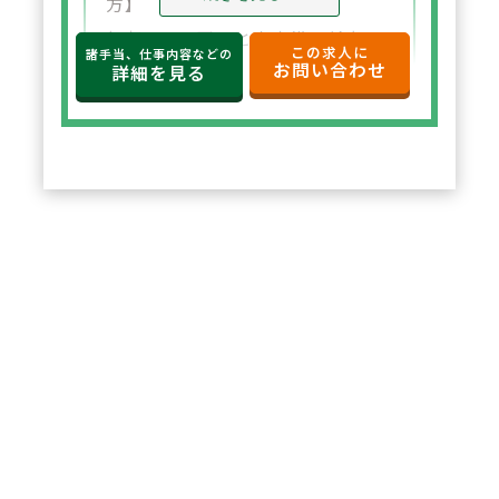
方】
年収650万円～と高水準の給与設
この求人に
諸手当、仕事内容などの
お問い合わせ
定。年俸制で収入の見通しも立て
詳細を見る
やすく、選択した都道府県内で安
定した環境でご勤務いただけま
す。
2
POINT
【住宅サポートが充実し安心して
スタート可能】
法人契約により初期費用の負担が
なく、家賃も上限5万円まで会社
負担。新たな環境でも安心して勤
務を開始できます。